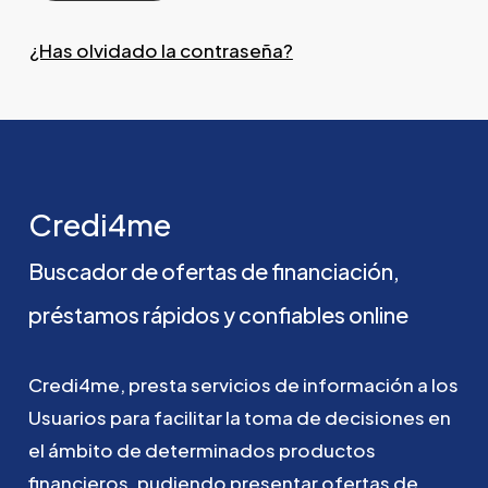
¿Has olvidado la contraseña?
Credi4me
Buscador
de
ofertas
de
financiación,
préstamos
rápidos
y
confiables
online
Credi4me,
presta
servicios
de
información
a
los
Usuarios
para
facilitar
la
toma
de
decisiones
en
el
ámbito
de
determinados
productos
financieros,
pudiendo
presentar
ofertas
de