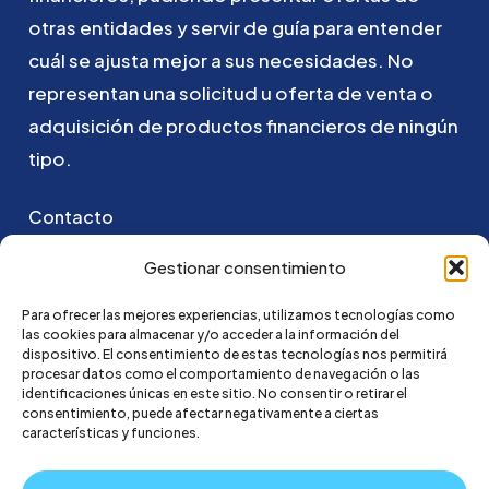
otras
entidades
y
servir
de
guía
para
entender
cuál
se
ajusta
mejor
a
sus
necesidades.
No
representan
una
solicitud
u
oferta
de
venta
o
adquisición
de
productos
financieros
de
ningún
tipo.
Contacto
Puedes ponerte en contacto con nosotros
Gestionar consentimiento
enviando un email a:
Para ofrecer las mejores experiencias, utilizamos tecnologías como
las cookies para almacenar y/o acceder a la información del
hola@credi4me.com
dispositivo. El consentimiento de estas tecnologías nos permitirá
procesar datos como el comportamiento de navegación o las
identificaciones únicas en este sitio. No consentir o retirar el
consentimiento, puede afectar negativamente a ciertas
características y funciones.