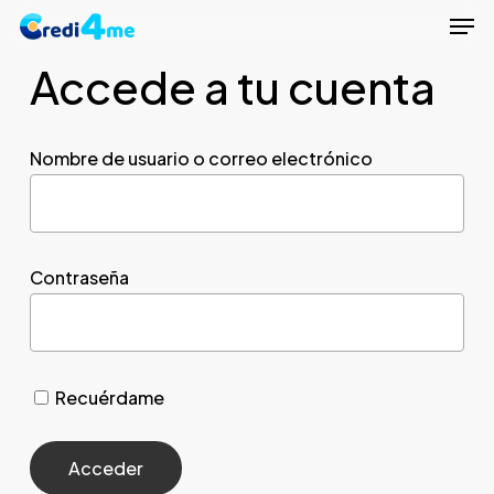
Men
Skip
to
Accede a tu cuenta
Close
main
Menu
content
Nombre de usuario o correo electrónico
Contraseña
Recuérdame