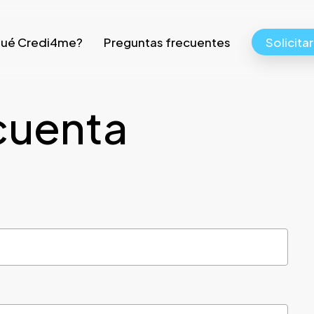
qué Credi4me?
Preguntas frecuentes
Solicita
cuenta