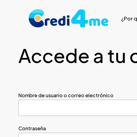
Skip
to
¿Por 
main
content
Accede a tu 
Nombre de usuario o correo electrónico
Contraseña