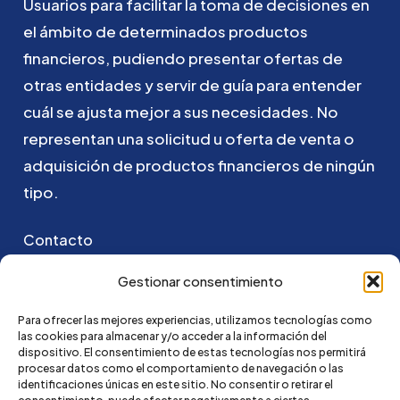
Usuarios
para
facilitar
la
toma
de
decisiones
en
el
ámbito
de
determinados
productos
financieros,
pudiendo
presentar
ofertas
de
otras
entidades
y
servir
de
guía
para
entender
cuál
se
ajusta
mejor
a
sus
necesidades.
No
representan
una
solicitud
u
oferta
de
venta
o
adquisición
de
productos
financieros
de
ningún
tipo.
Contacto
Puedes ponerte en contacto con nosotros
Gestionar consentimiento
enviando un email a:
Para ofrecer las mejores experiencias, utilizamos tecnologías como
las cookies para almacenar y/o acceder a la información del
go@credi4me.com
dispositivo. El consentimiento de estas tecnologías nos permitirá
procesar datos como el comportamiento de navegación o las
identificaciones únicas en este sitio. No consentir o retirar el