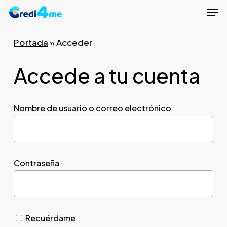
Men
Skip
to
Close
main
Portada
»
Acceder
Menu
content
Accede a tu cuenta
Nombre de usuario o correo electrónico
Contraseña
Recuérdame