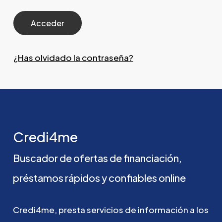
¿Has olvidado la contraseña?
Credi4me
Buscador
de
ofertas
de
financiación,
préstamos
rápidos
y
confiables
online
Credi4me,
presta
servicios
de
información
a
los