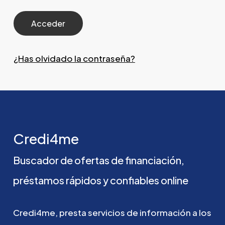
¿Has olvidado la contraseña?
Credi4me
Buscador
de
ofertas
de
financiación,
préstamos
rápidos
y
confiables
online
Credi4me,
presta
servicios
de
información
a
los