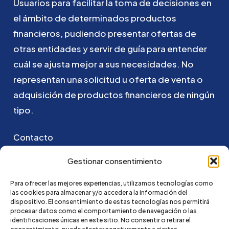
Usuarios
para
facilitar
la
toma
de
decisiones
en
el
ámbito
de
determinados
productos
financieros,
pudiendo
presentar
ofertas
de
otras
entidades
y
servir
de
guía
para
entender
cuál
se
ajusta
mejor
a
sus
necesidades.
No
representan
una
solicitud
u
oferta
de
venta
o
adquisición
de
productos
financieros
de
ningún
tipo.
Contacto
Puedes ponerte en contacto con nosotros
Gestionar consentimiento
enviando un email a:
Para ofrecer las mejores experiencias, utilizamos tecnologías como
las cookies para almacenar y/o acceder a la información del
go@credi4me.com
dispositivo. El consentimiento de estas tecnologías nos permitirá
procesar datos como el comportamiento de navegación o las
identificaciones únicas en este sitio. No consentir o retirar el