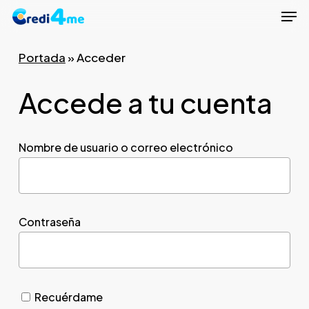
Men
Skip
to
Close
main
Portada
»
Acceder
Menu
content
Accede a tu cuenta
Nombre de usuario o correo electrónico
Contraseña
Recuérdame