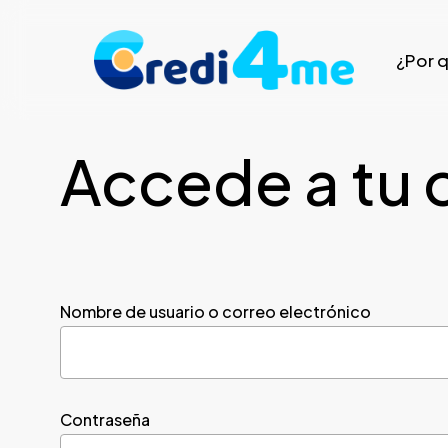
Skip
to
¿Por 
main
content
Accede a tu 
Nombre de usuario o correo electrónico
Contraseña