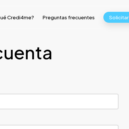
qué Credi4me?
Preguntas frecuentes
Solicita
cuenta