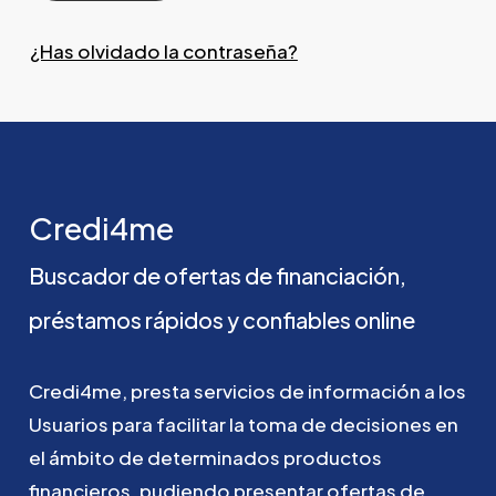
¿Has olvidado la contraseña?
Credi4me
Buscador
de
ofertas
de
financiación,
préstamos
rápidos
y
confiables
online
Credi4me,
presta
servicios
de
información
a
los
Usuarios
para
facilitar
la
toma
de
decisiones
en
el
ámbito
de
determinados
productos
financieros,
pudiendo
presentar
ofertas
de