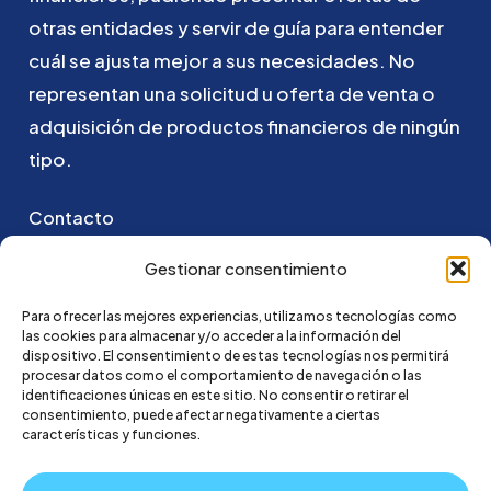
otras
entidades
y
servir
de
guía
para
entender
cuál
se
ajusta
mejor
a
sus
necesidades.
No
representan
una
solicitud
u
oferta
de
venta
o
adquisición
de
productos
financieros
de
ningún
tipo.
Contacto
Puedes ponerte en contacto con nosotros
Gestionar consentimiento
enviando un email a:
Para ofrecer las mejores experiencias, utilizamos tecnologías como
las cookies para almacenar y/o acceder a la información del
hola@credi4me.com
dispositivo. El consentimiento de estas tecnologías nos permitirá
procesar datos como el comportamiento de navegación o las
identificaciones únicas en este sitio. No consentir o retirar el
consentimiento, puede afectar negativamente a ciertas
características y funciones.