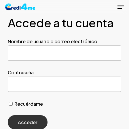
Men
Skip
to
Accede a tu cuenta
Close
main
Menu
content
Nombre de usuario o correo electrónico
Contraseña
Recuérdame