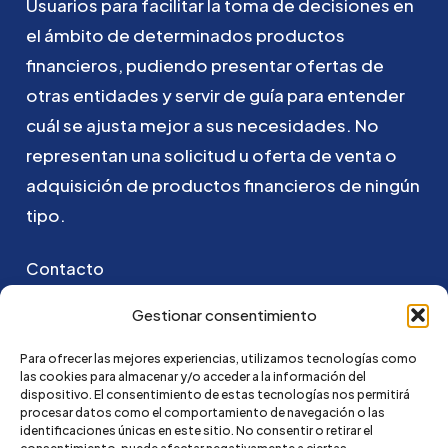
Usuarios
para
facilitar
la
toma
de
decisiones
en
el
ámbito
de
determinados
productos
financieros,
pudiendo
presentar
ofertas
de
otras
entidades
y
servir
de
guía
para
entender
cuál
se
ajusta
mejor
a
sus
necesidades.
No
representan
una
solicitud
u
oferta
de
venta
o
adquisición
de
productos
financieros
de
ningún
tipo.
Contacto
Puedes ponerte en contacto con nosotros
Gestionar consentimiento
enviando un email a:
Para ofrecer las mejores experiencias, utilizamos tecnologías como
las cookies para almacenar y/o acceder a la información del
hola@credi4me.com
dispositivo. El consentimiento de estas tecnologías nos permitirá
procesar datos como el comportamiento de navegación o las
identificaciones únicas en este sitio. No consentir o retirar el