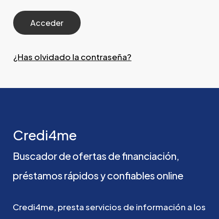
¿Has olvidado la contraseña?
Credi4me
Buscador
de
ofertas
de
financiación,
préstamos
rápidos
y
confiables
online
Credi4me,
presta
servicios
de
información
a
los