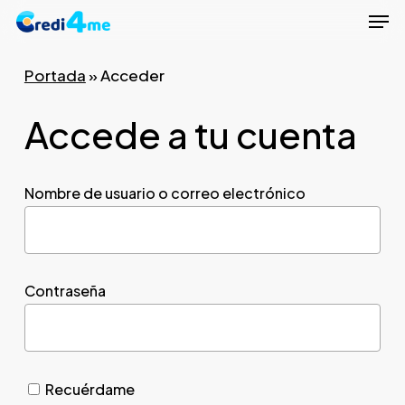
Men
Skip
to
Close
main
Portada
»
Acceder
Menu
content
Accede a tu cuenta
Nombre de usuario o correo electrónico
Contraseña
Recuérdame