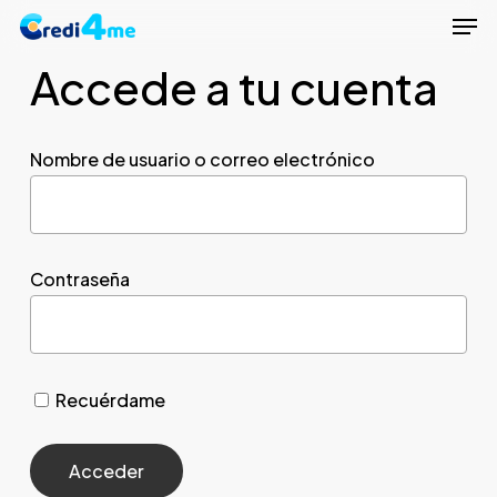
Men
Skip
to
Accede a tu cuenta
Close
main
Menu
content
Nombre de usuario o correo electrónico
Contraseña
Recuérdame