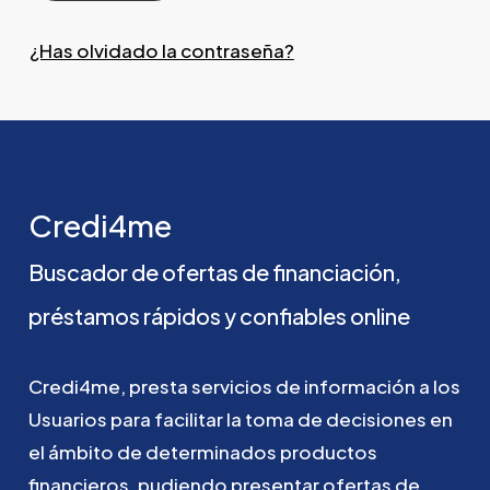
¿Has olvidado la contraseña?
Credi4me
Buscador
de
ofertas
de
financiación,
préstamos
rápidos
y
confiables
online
Credi4me,
presta
servicios
de
información
a
los
Usuarios
para
facilitar
la
toma
de
decisiones
en
el
ámbito
de
determinados
productos
financieros,
pudiendo
presentar
ofertas
de