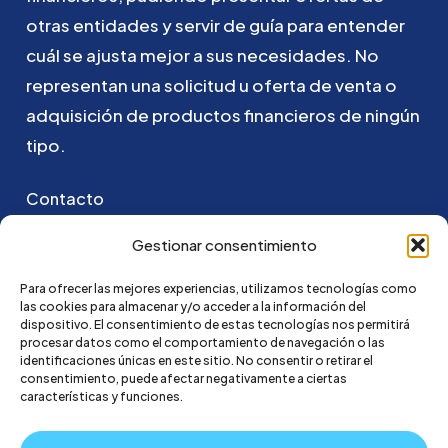
otras
entidades
y
servir
de
guía
para
entender
cuál
se
ajusta
mejor
a
sus
necesidades.
No
representan
una
solicitud
u
oferta
de
venta
o
adquisición
de
productos
financieros
de
ningún
tipo.
Contacto
Puedes ponerte en contacto con nosotros
Gestionar consentimiento
enviando un email a:
Para ofrecer las mejores experiencias, utilizamos tecnologías como
las cookies para almacenar y/o acceder a la información del
hola@credi4me.com
dispositivo. El consentimiento de estas tecnologías nos permitirá
procesar datos como el comportamiento de navegación o las
identificaciones únicas en este sitio. No consentir o retirar el
consentimiento, puede afectar negativamente a ciertas
características y funciones.