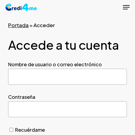
Men
Skip
to
Close
main
Portada
»
Acceder
Menu
content
Accede a tu cuenta
Nombre de usuario o correo electrónico
Contraseña
Recuérdame