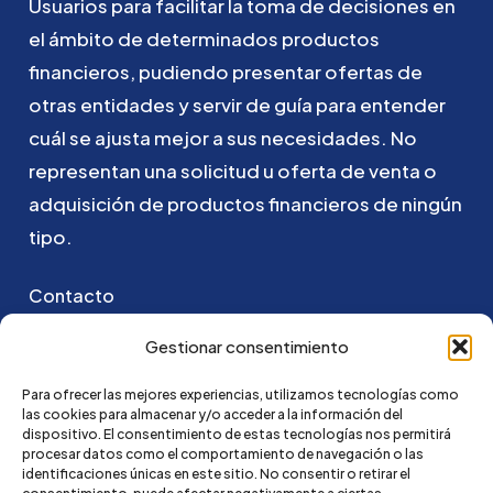
Usuarios
para
facilitar
la
toma
de
decisiones
en
el
ámbito
de
determinados
productos
financieros,
pudiendo
presentar
ofertas
de
otras
entidades
y
servir
de
guía
para
entender
cuál
se
ajusta
mejor
a
sus
necesidades.
No
representan
una
solicitud
u
oferta
de
venta
o
adquisición
de
productos
financieros
de
ningún
tipo.
Contacto
Puedes ponerte en contacto con nosotros
Gestionar consentimiento
enviando un email a:
Para ofrecer las mejores experiencias, utilizamos tecnologías como
las cookies para almacenar y/o acceder a la información del
hola@credi4me.com
dispositivo. El consentimiento de estas tecnologías nos permitirá
procesar datos como el comportamiento de navegación o las
identificaciones únicas en este sitio. No consentir o retirar el