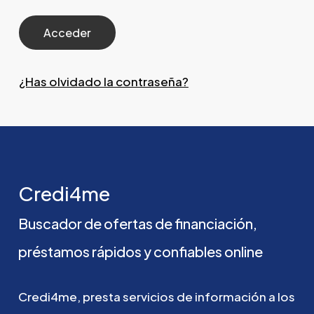
¿Has olvidado la contraseña?
Credi4me
Buscador
de
ofertas
de
financiación,
préstamos
rápidos
y
confiables
online
Credi4me,
presta
servicios
de
información
a
los