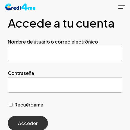
Men
Skip
to
Accede a tu cuenta
Close
main
Menu
content
Nombre de usuario o correo electrónico
Contraseña
Recuérdame