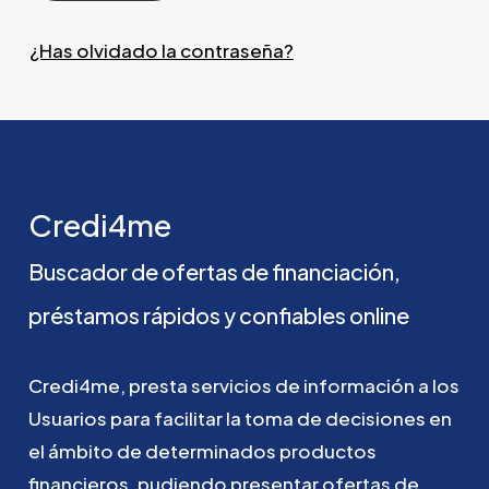
¿Has olvidado la contraseña?
Credi4me
Buscador
de
ofertas
de
financiación,
préstamos
rápidos
y
confiables
online
Credi4me,
presta
servicios
de
información
a
los
Usuarios
para
facilitar
la
toma
de
decisiones
en
el
ámbito
de
determinados
productos
financieros,
pudiendo
presentar
ofertas
de