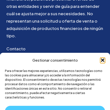
otras
entidades
y
servir
de
guía
para
entender
cuál
se
ajusta
mejor
a
sus
necesidades.
No
representan
una
solicitud
u
oferta
de
venta
o
adquisición
de
productos
financieros
de
ningún
tipo.
Contacto
Puedes ponerte en contacto con nosotros
Gestionar consentimiento
enviando un email a:
Para ofrecer las mejores experiencias, utilizamos tecnologías como
las cookies para almacenar y/o acceder a la información del
hola@credi4me.com
dispositivo. El consentimiento de estas tecnologías nos permitirá
procesar datos como el comportamiento de navegación o las
identificaciones únicas en este sitio. No consentir o retirar el
consentimiento, puede afectar negativamente a ciertas
características y funciones.