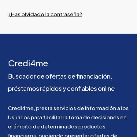
¿Has olvidado la contraseña?
Credi4me
Buscador
de
ofertas
de
financiación,
préstamos
rápidos
y
confiables
online
Credi4me,
presta
servicios
de
información
a
los
Usuarios
para
facilitar
la
toma
de
decisiones
en
el
ámbito
de
determinados
productos
financieros,
pudiendo
presentar
ofertas
de