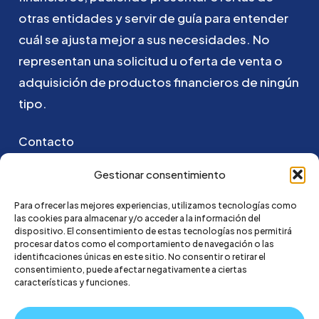
otras
entidades
y
servir
de
guía
para
entender
cuál
se
ajusta
mejor
a
sus
necesidades.
No
representan
una
solicitud
u
oferta
de
venta
o
adquisición
de
productos
financieros
de
ningún
tipo.
Contacto
Puedes ponerte en contacto con nosotros
Gestionar consentimiento
enviando un email a:
Para ofrecer las mejores experiencias, utilizamos tecnologías como
las cookies para almacenar y/o acceder a la información del
hola@credi4me.com
dispositivo. El consentimiento de estas tecnologías nos permitirá
procesar datos como el comportamiento de navegación o las
identificaciones únicas en este sitio. No consentir o retirar el
consentimiento, puede afectar negativamente a ciertas
características y funciones.