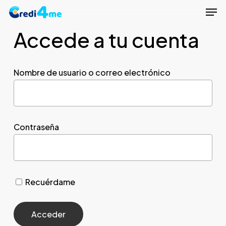
Men
Skip
to
Accede a tu cuenta
Close
main
Menu
content
Nombre de usuario o correo electrónico
Contraseña
Recuérdame