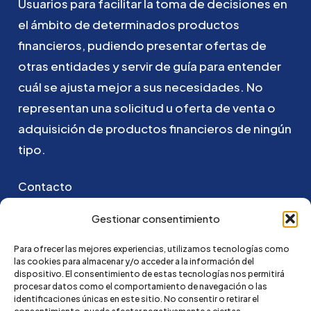
Usuarios
para
facilitar
la
toma
de
decisiones
en
el
ámbito
de
determinados
productos
financieros,
pudiendo
presentar
ofertas
de
otras
entidades
y
servir
de
guía
para
entender
cuál
se
ajusta
mejor
a
sus
necesidades.
No
representan
una
solicitud
u
oferta
de
venta
o
adquisición
de
productos
financieros
de
ningún
tipo.
Contacto
Puedes ponerte en contacto con nosotros
Gestionar consentimiento
enviando un email a:
Para ofrecer las mejores experiencias, utilizamos tecnologías como
las cookies para almacenar y/o acceder a la información del
go@credi4me.com
dispositivo. El consentimiento de estas tecnologías nos permitirá
procesar datos como el comportamiento de navegación o las
identificaciones únicas en este sitio. No consentir o retirar el