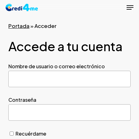
Men
Skip
to
Close
main
Portada
»
Acceder
Menu
content
Accede a tu cuenta
Nombre de usuario o correo electrónico
Contraseña
Recuérdame