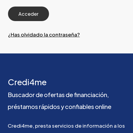
¿Has olvidado la contraseña?
Credi4me
Buscador
de
ofertas
de
financiación,
préstamos
rápidos
y
confiables
online
Credi4me,
presta
servicios
de
información
a
los