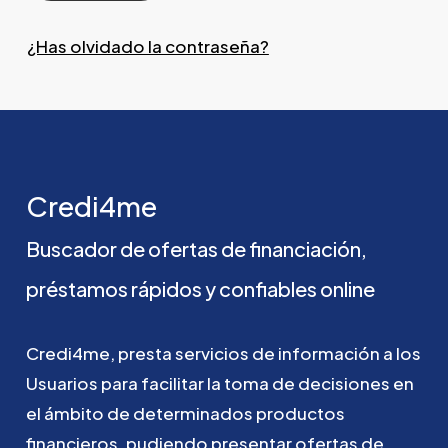
¿Has olvidado la contraseña?
Credi4me
Buscador
de
ofertas
de
financiación,
préstamos
rápidos
y
confiables
online
Credi4me,
presta
servicios
de
información
a
los
Usuarios
para
facilitar
la
toma
de
decisiones
en
el
ámbito
de
determinados
productos
financieros,
pudiendo
presentar
ofertas
de