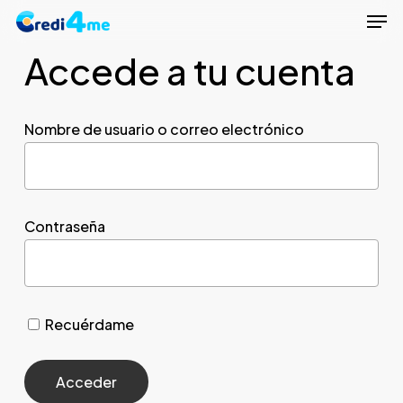
Men
Skip
to
Accede a tu cuenta
Close
main
Menu
content
Nombre de usuario o correo electrónico
Contraseña
Recuérdame