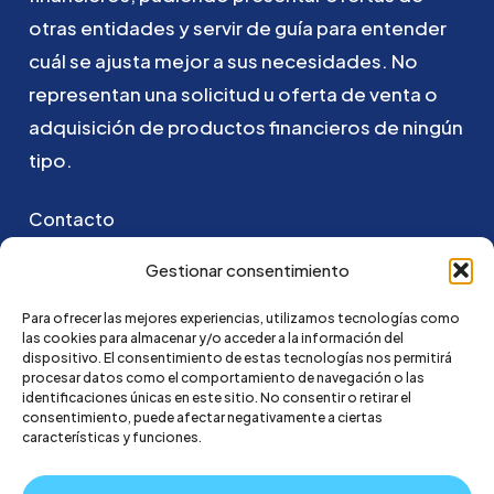
otras
entidades
y
servir
de
guía
para
entender
cuál
se
ajusta
mejor
a
sus
necesidades.
No
representan
una
solicitud
u
oferta
de
venta
o
adquisición
de
productos
financieros
de
ningún
tipo.
Contacto
Puedes ponerte en contacto con nosotros
Gestionar consentimiento
enviando un email a:
Para ofrecer las mejores experiencias, utilizamos tecnologías como
las cookies para almacenar y/o acceder a la información del
hola@credi4me.com
dispositivo. El consentimiento de estas tecnologías nos permitirá
procesar datos como el comportamiento de navegación o las
identificaciones únicas en este sitio. No consentir o retirar el
consentimiento, puede afectar negativamente a ciertas
características y funciones.