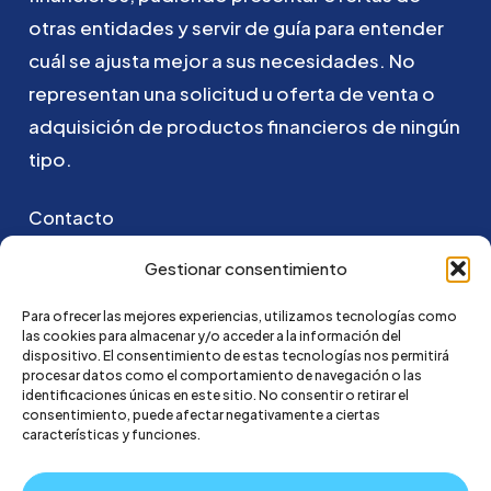
otras
entidades
y
servir
de
guía
para
entender
cuál
se
ajusta
mejor
a
sus
necesidades.
No
representan
una
solicitud
u
oferta
de
venta
o
adquisición
de
productos
financieros
de
ningún
tipo.
Contacto
Puedes ponerte en contacto con nosotros
Gestionar consentimiento
enviando un email a:
Para ofrecer las mejores experiencias, utilizamos tecnologías como
las cookies para almacenar y/o acceder a la información del
hola@credi4me.com
dispositivo. El consentimiento de estas tecnologías nos permitirá
procesar datos como el comportamiento de navegación o las
identificaciones únicas en este sitio. No consentir o retirar el
consentimiento, puede afectar negativamente a ciertas
características y funciones.