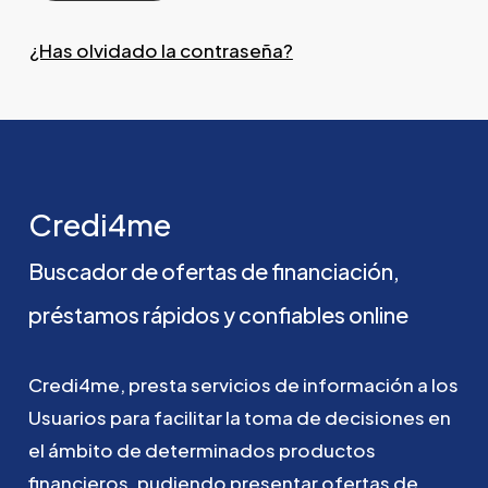
¿Has olvidado la contraseña?
Credi4me
Buscador
de
ofertas
de
financiación,
préstamos
rápidos
y
confiables
online
Credi4me,
presta
servicios
de
información
a
los
Usuarios
para
facilitar
la
toma
de
decisiones
en
el
ámbito
de
determinados
productos
financieros,
pudiendo
presentar
ofertas
de