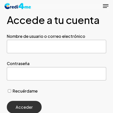
Men
Skip
to
Accede a tu cuenta
Close
main
Menu
content
Nombre de usuario o correo electrónico
Contraseña
Recuérdame