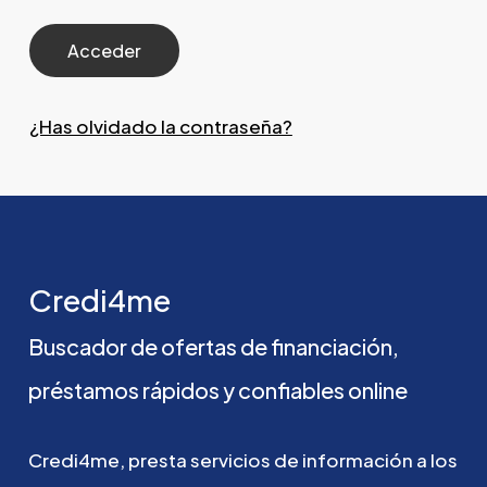
¿Has olvidado la contraseña?
Credi4me
Buscador
de
ofertas
de
financiación,
préstamos
rápidos
y
confiables
online
Credi4me,
presta
servicios
de
información
a
los