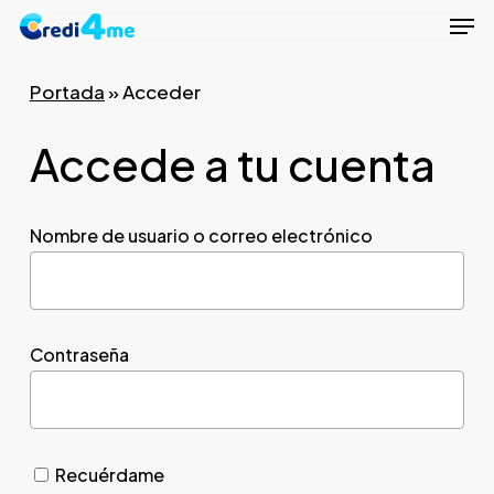
Men
Skip
to
Close
main
Portada
»
Acceder
Menu
content
Accede a tu cuenta
Nombre de usuario o correo electrónico
Contraseña
Recuérdame