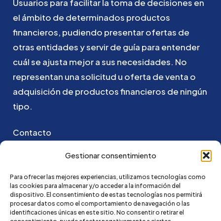
Usuarios
para
facilitar
la
toma
de
decisiones
en
el
ámbito
de
determinados
productos
financieros,
pudiendo
presentar
ofertas
de
otras
entidades
y
servir
de
guía
para
entender
cuál
se
ajusta
mejor
a
sus
necesidades.
No
representan
una
solicitud
u
oferta
de
venta
o
adquisición
de
productos
financieros
de
ningún
tipo.
Contacto
Puedes ponerte en contacto con nosotros
Gestionar consentimiento
enviando un email a:
Para ofrecer las mejores experiencias, utilizamos tecnologías como
las cookies para almacenar y/o acceder a la información del
go@credi4me.com
dispositivo. El consentimiento de estas tecnologías nos permitirá
procesar datos como el comportamiento de navegación o las
identificaciones únicas en este sitio. No consentir o retirar el