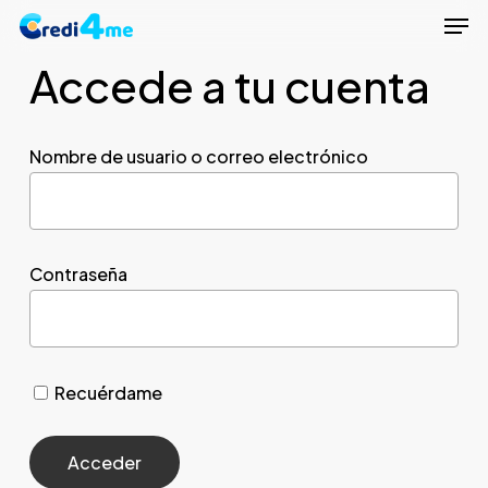
Men
Skip
to
Accede a tu cuenta
Close
main
Menu
content
Nombre de usuario o correo electrónico
Contraseña
Recuérdame