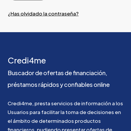
¿Has olvidado la contraseña?
Credi4me
Buscador
de
ofertas
de
financiación,
préstamos
rápidos
y
confiables
online
Credi4me,
presta
servicios
de
información
a
los
Usuarios
para
facilitar
la
toma
de
decisiones
en
el
ámbito
de
determinados
productos
financieros,
pudiendo
presentar
ofertas
de