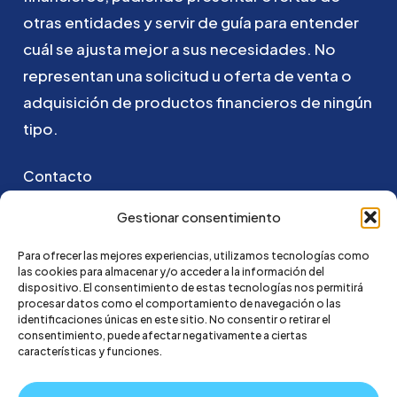
otras
entidades
y
servir
de
guía
para
entender
cuál
se
ajusta
mejor
a
sus
necesidades.
No
representan
una
solicitud
u
oferta
de
venta
o
adquisición
de
productos
financieros
de
ningún
tipo.
Contacto
Puedes ponerte en contacto con nosotros
Gestionar consentimiento
enviando un email a:
Para ofrecer las mejores experiencias, utilizamos tecnologías como
las cookies para almacenar y/o acceder a la información del
hola@credi4me.com
dispositivo. El consentimiento de estas tecnologías nos permitirá
procesar datos como el comportamiento de navegación o las
identificaciones únicas en este sitio. No consentir o retirar el
consentimiento, puede afectar negativamente a ciertas
características y funciones.