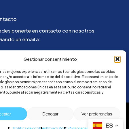
ntacto
edes ponerte en contacto con nosotros
iando un email a:
la@credi4me.com
Gestionar consentimiento
r las mejores experiencias, utilizamos tecnologías como las cookies
nar y/o acceder a la información del dispositivo. El consentimiento de
ologías nos permitirá procesar datos como el comportamiento de
 las identificaciones únicas en este sitio. No consentir o retirar el
nto, puede afectar negativamente a ciertas características y
ceptar
Denegar
Ver preferencias
ES
Política de cookies
Privacy Policy
Aviso legal