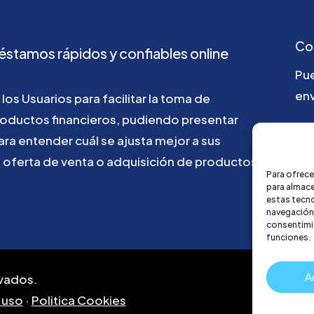
Co
éstamos
rápidos
y
confiables
online
Pu
env
los
Usuarios
para
facilitar
la
toma
de
roductos
financieros,
pudiendo
presentar
ho
ara
entender
cuál
se
ajusta
mejor
a
sus
u
oferta
de
venta
o
adquisición
de
productos
Para ofrece
para almace
estas tecn
navegación o
consentimie
funciones.
A
vados.
 uso
·
Politica Cookies