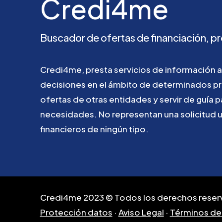
Credi4me
Buscador
de
ofertas
de
financiación,
pr
Credi4me,
presta
servicios
de
información
a
decisiones
en
el
ámbito
de
determinados
p
ofertas
de
otras
entidades
y
servir
de
guía
p
necesidades.
No
representan
una
solicitud
financieros
de
ningún
tipo.
Credi4me 2023 © Todos los derechos reser
Protección datos
·
Aviso Legal
·
Términos de