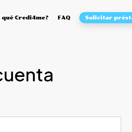
 qué Credi4me?
FAQ
Solicitar prés
cuenta