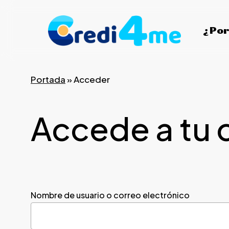
Skip
to
¿Por
main
content
Portada
»
Acceder
Accede a tu 
Nombre de usuario o correo electrónico