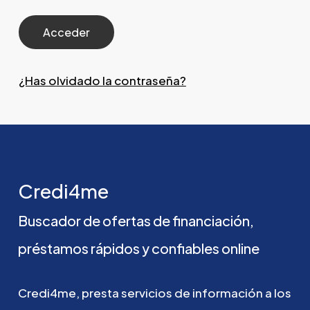
¿Has olvidado la contraseña?
Credi4me
Buscador
de
ofertas
de
financiación,
préstamos
rápidos
y
confiables
online
Credi4me,
presta
servicios
de
información
a
los