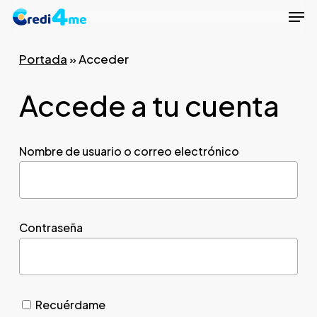
Men
Skip
to
Close
main
Portada
»
Acceder
Menu
content
Accede a tu cuenta
Nombre de usuario o correo electrónico
Contraseña
Recuérdame