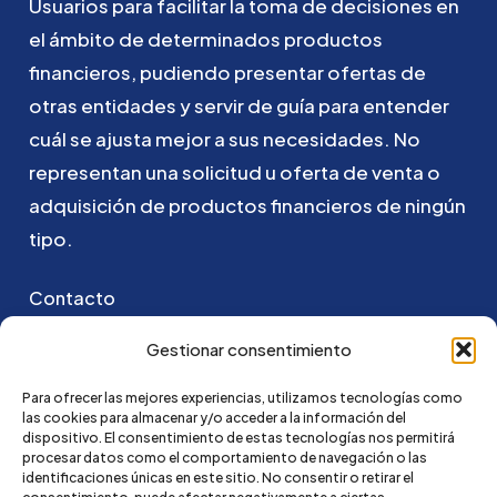
Usuarios
para
facilitar
la
toma
de
decisiones
en
el
ámbito
de
determinados
productos
financieros,
pudiendo
presentar
ofertas
de
otras
entidades
y
servir
de
guía
para
entender
cuál
se
ajusta
mejor
a
sus
necesidades.
No
representan
una
solicitud
u
oferta
de
venta
o
adquisición
de
productos
financieros
de
ningún
tipo.
Contacto
Puedes ponerte en contacto con nosotros
Gestionar consentimiento
enviando un email a:
Para ofrecer las mejores experiencias, utilizamos tecnologías como
las cookies para almacenar y/o acceder a la información del
hola@credi4me.com
dispositivo. El consentimiento de estas tecnologías nos permitirá
procesar datos como el comportamiento de navegación o las
identificaciones únicas en este sitio. No consentir o retirar el