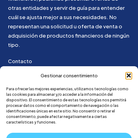
otras
entidades
y
servir
de
guía
para
entender
cuál
se
ajusta
mejor
a
sus
necesidades.
No
representan
una
solicitud
u
oferta
de
venta
o
adquisición
de
productos
financieros
de
ningún
tipo.
Contacto
Puedes ponerte en contacto con nosotros
Gestionar consentimiento
enviando un email a:
Para ofrecer las mejores experiencias, utilizamos tecnologías como
las cookies para almacenar y/o acceder a la información del
hola@credi4me.com
dispositivo. El consentimiento de estas tecnologías nos permitirá
procesar datos como el comportamiento de navegación o las
identificaciones únicas en este sitio. No consentir o retirar el
consentimiento, puede afectar negativamente a ciertas
características y funciones.