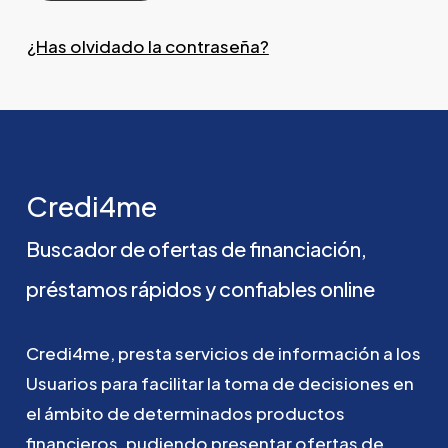
¿Has olvidado la contraseña?
Credi4me
Buscador
de
ofertas
de
financiación,
préstamos
rápidos
y
confiables
online
Credi4me,
presta
servicios
de
información
a
los
Usuarios
para
facilitar
la
toma
de
decisiones
en
el
ámbito
de
determinados
productos
financieros,
pudiendo
presentar
ofertas
de