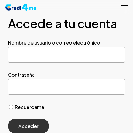
Men
Skip
to
Accede a tu cuenta
Close
main
Menu
content
Nombre de usuario o correo electrónico
Contraseña
Recuérdame