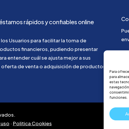
Co
éstamos
rápidos
y
confiables
online
Pu
env
los
Usuarios
para
facilitar
la
toma
de
roductos
financieros,
pudiendo
presentar
ho
ara
entender
cuál
se
ajusta
mejor
a
sus
u
oferta
de
venta
o
adquisición
de
productos
Para ofrece
para almace
estas tecn
navegación o
consentimie
funciones.
A
vados.
 uso
·
Politica Cookies