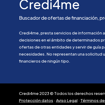
Credi4me
Buscador
de
ofertas
de
financiación,
pr
Credi4me,
presta
servicios
de
información
a
decisiones
en
el
ámbito
de
determinados
p
ofertas
de
otras
entidades
y
servir
de
guía
p
necesidades.
No
representan
una
solicitud
financieros
de
ningún
tipo.
Credi4me 2023 © Todos los derechos reser
Protección datos
·
Aviso Legal
·
Términos de