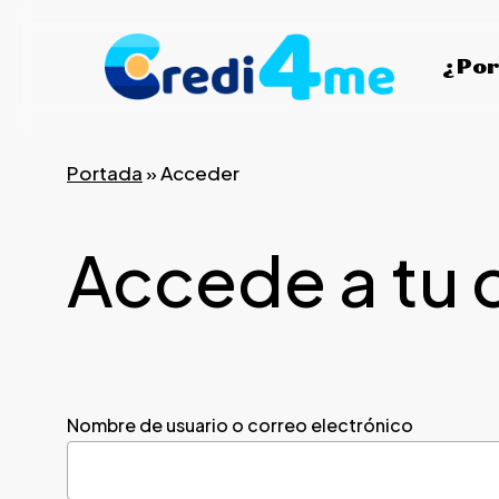
Skip
to
¿Por
main
content
Portada
»
Acceder
Accede a tu 
Nombre de usuario o correo electrónico