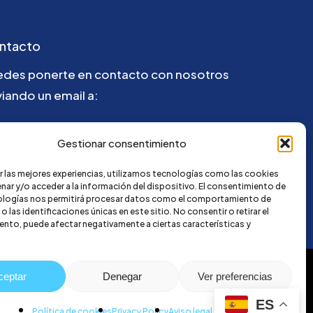
ntacto
edes ponerte en contacto con nosotros
iando un email a:
la@credi4me.com
Gestionar consentimiento
r las mejores experiencias, utilizamos tecnologías como las cookies
nar y/o acceder a la información del dispositivo. El consentimiento de
ologías nos permitirá procesar datos como el comportamiento de
 las identificaciones únicas en este sitio. No consentir o retirar el
nto, puede afectar negativamente a ciertas características y
ceptar
Denegar
Ver preferencias
ES
Política de cookies
Privacy Policy
Aviso legal