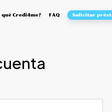
 qué Credi4me?
FAQ
Solicitar prés
cuenta