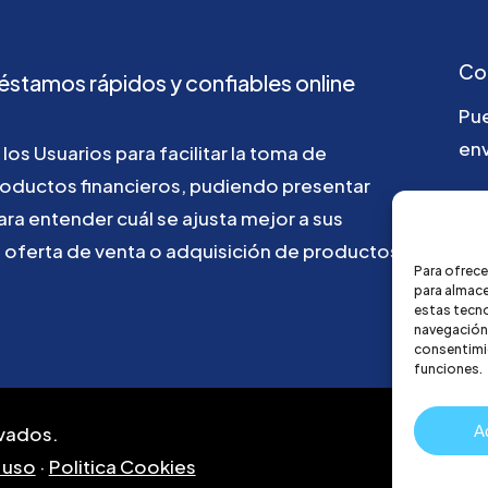
Co
éstamos
rápidos
y
confiables
online
Pu
env
los
Usuarios
para
facilitar
la
toma
de
roductos
financieros,
pudiendo
presentar
ho
ara
entender
cuál
se
ajusta
mejor
a
sus
u
oferta
de
venta
o
adquisición
de
productos
Para ofrece
para almace
estas tecn
navegación o
consentimie
funciones.
A
vados.
 uso
·
Politica Cookies