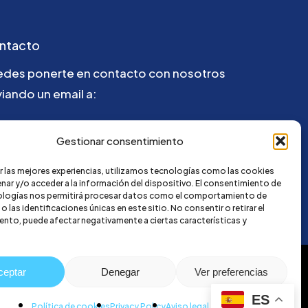
ntacto
edes ponerte en contacto con nosotros
iando un email a:
la@credi4me.com
Gestionar consentimiento
r las mejores experiencias, utilizamos tecnologías como las cookies
nar y/o acceder a la información del dispositivo. El consentimiento de
ologías nos permitirá procesar datos como el comportamiento de
 las identificaciones únicas en este sitio. No consentir o retirar el
nto, puede afectar negativamente a ciertas características y
ceptar
Denegar
Ver preferencias
ES
Política de cookies
Privacy Policy
Aviso legal