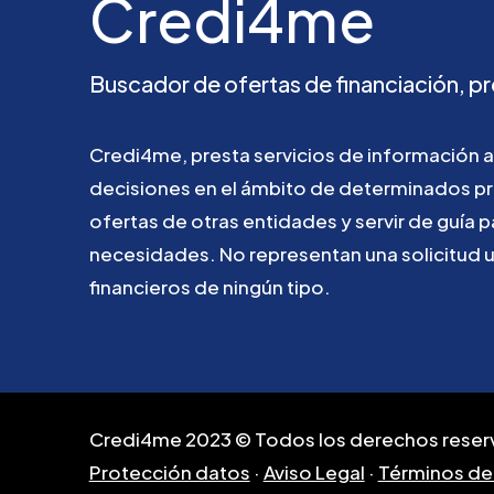
Credi4me
Buscador
de
ofertas
de
financiación,
pr
Credi4me,
presta
servicios
de
información
a
decisiones
en
el
ámbito
de
determinados
p
ofertas
de
otras
entidades
y
servir
de
guía
p
necesidades.
No
representan
una
solicitud
financieros
de
ningún
tipo.
Credi4me 2023 © Todos los derechos reser
Protección datos
·
Aviso Legal
·
Términos de