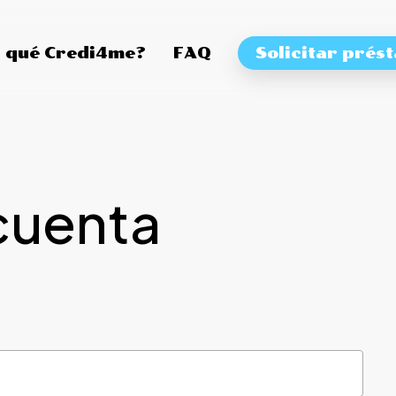
 qué Credi4me?
FAQ
Solicitar prés
cuenta