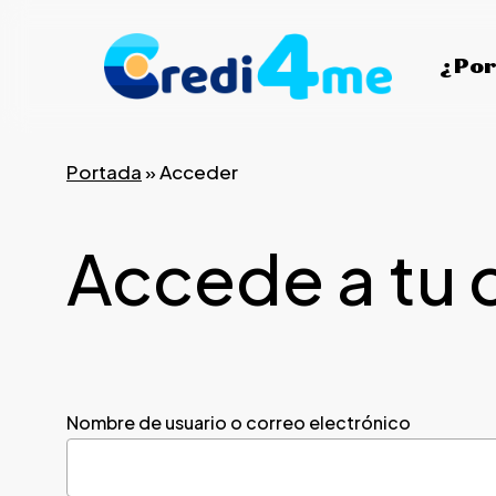
Skip
to
¿Por
main
content
Portada
»
Acceder
Accede a tu 
Nombre de usuario o correo electrónico