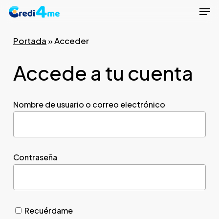
Men
Skip
to
Close
main
Portada
»
Acceder
Menu
content
Accede a tu cuenta
Nombre de usuario o correo electrónico
Contraseña
Recuérdame