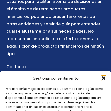
Usuarios
para
facilitar
la
toma
de
decisiones
en
el
ámbito
de
determinados
productos
financieros,
pudiendo
presentar
ofertas
de
otras
entidades
y
servir
de
guía
para
entender
cuál
se
ajusta
mejor
a
sus
necesidades.
No
representan
una
solicitud
u
oferta
de
venta
o
adquisición
de
productos
financieros
de
ningún
tipo.
Contacto
Puedes ponerte en contacto con nosotros
Gestionar consentimiento
enviando un email a:
Para ofrecer las mejores experiencias, utilizamos tecnologías como
las cookies para almacenar y/o acceder a la información del
hola@credi4me.com
dispositivo. El consentimiento de estas tecnologías nos permitirá
procesar datos como el comportamiento de navegación o las
identificaciones únicas en este sitio. No consentir o retirar el