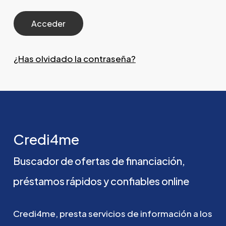
¿Has olvidado la contraseña?
Credi4me
Buscador
de
ofertas
de
financiación,
préstamos
rápidos
y
confiables
online
Credi4me,
presta
servicios
de
información
a
los