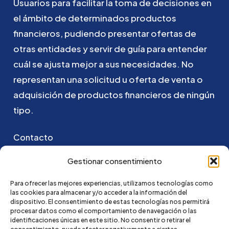
Usuarios
para
facilitar
la
toma
de
decisiones
en
el
ámbito
de
determinados
productos
financieros,
pudiendo
presentar
ofertas
de
otras
entidades
y
servir
de
guía
para
entender
cuál
se
ajusta
mejor
a
sus
necesidades.
No
representan
una
solicitud
u
oferta
de
venta
o
adquisición
de
productos
financieros
de
ningún
tipo.
Contacto
Puedes ponerte en contacto con nosotros
Gestionar consentimiento
enviando un email a:
Para ofrecer las mejores experiencias, utilizamos tecnologías como
las cookies para almacenar y/o acceder a la información del
hola@credi4me.com
dispositivo. El consentimiento de estas tecnologías nos permitirá
procesar datos como el comportamiento de navegación o las
identificaciones únicas en este sitio. No consentir o retirar el