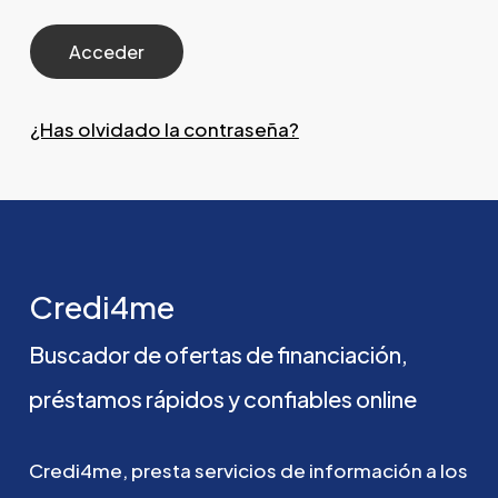
¿Has olvidado la contraseña?
Credi4me
Buscador
de
ofertas
de
financiación,
préstamos
rápidos
y
confiables
online
Credi4me,
presta
servicios
de
información
a
los