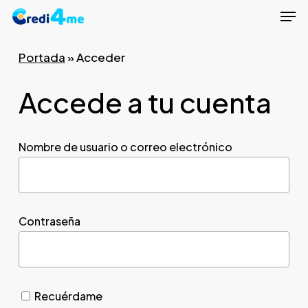
Men
Skip
to
Close
main
Portada
»
Acceder
Menu
content
Accede a tu cuenta
Nombre de usuario o correo electrónico
Contraseña
Recuérdame