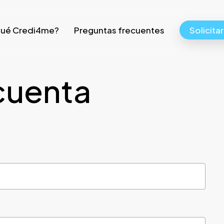
qué Credi4me?
Preguntas frecuentes
Solicita
cuenta