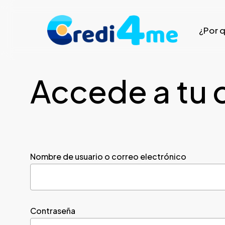
Skip
to
¿Por 
main
content
Accede a tu 
Nombre de usuario o correo electrónico
Contraseña