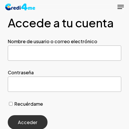
Men
Skip
to
Accede a tu cuenta
Close
main
Menu
content
Nombre de usuario o correo electrónico
Contraseña
Recuérdame