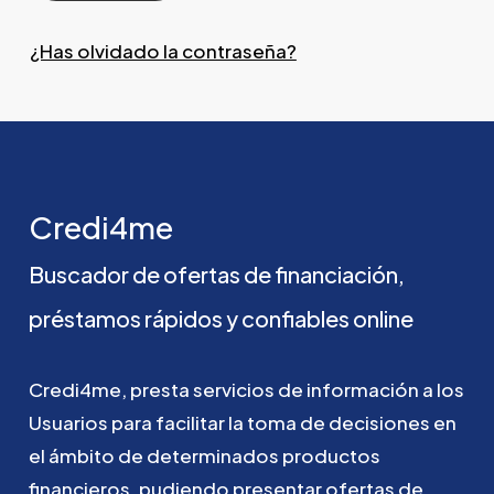
¿Has olvidado la contraseña?
Credi4me
Buscador
de
ofertas
de
financiación,
préstamos
rápidos
y
confiables
online
Credi4me,
presta
servicios
de
información
a
los
Usuarios
para
facilitar
la
toma
de
decisiones
en
el
ámbito
de
determinados
productos
financieros,
pudiendo
presentar
ofertas
de