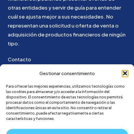
otras
entidades
y
servir
de
guía
para
entender
cuál
se
ajusta
mejor
a
sus
necesidades.
No
representan
una
solicitud
u
oferta
de
venta
o
adquisición
de
productos
financieros
de
ningún
tipo.
Contacto
Puedes ponerte en contacto con nosotros
Gestionar consentimiento
enviando un email a:
Para ofrecer las mejores experiencias, utilizamos tecnologías como
las cookies para almacenar y/o acceder a la información del
hola@credi4me.com
dispositivo. El consentimiento de estas tecnologías nos permitirá
procesar datos como el comportamiento de navegación o las
identificaciones únicas en este sitio. No consentir o retirar el
consentimiento, puede afectar negativamente a ciertas
características y funciones.