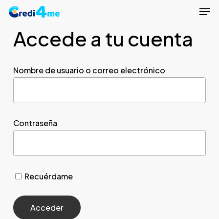
Men
Skip
to
Accede a tu cuenta
Close
main
Menu
content
Nombre de usuario o correo electrónico
Contraseña
Recuérdame