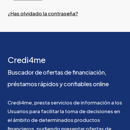
¿Has olvidado la contraseña?
Credi4me
Buscador
de
ofertas
de
financiación,
préstamos
rápidos
y
confiables
online
Credi4me,
presta
servicios
de
información
a
los
Usuarios
para
facilitar
la
toma
de
decisiones
en
el
ámbito
de
determinados
productos
financieros,
pudiendo
presentar
ofertas
de