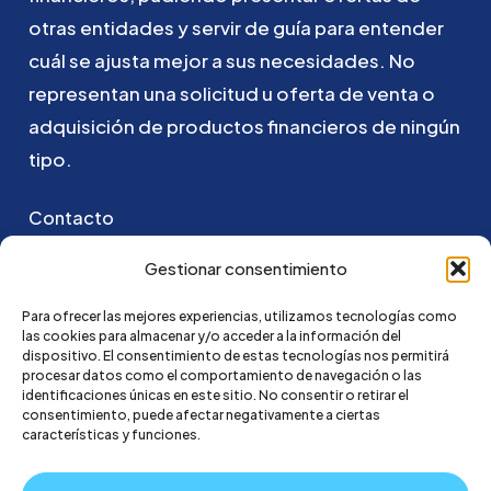
otras
entidades
y
servir
de
guía
para
entender
cuál
se
ajusta
mejor
a
sus
necesidades.
No
representan
una
solicitud
u
oferta
de
venta
o
adquisición
de
productos
financieros
de
ningún
tipo.
Contacto
Puedes ponerte en contacto con nosotros
Gestionar consentimiento
enviando un email a:
Para ofrecer las mejores experiencias, utilizamos tecnologías como
las cookies para almacenar y/o acceder a la información del
hola@credi4me.com
dispositivo. El consentimiento de estas tecnologías nos permitirá
procesar datos como el comportamiento de navegación o las
identificaciones únicas en este sitio. No consentir o retirar el
consentimiento, puede afectar negativamente a ciertas
características y funciones.