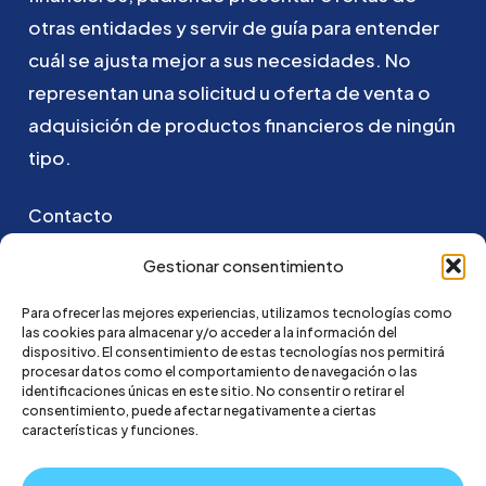
otras
entidades
y
servir
de
guía
para
entender
cuál
se
ajusta
mejor
a
sus
necesidades.
No
representan
una
solicitud
u
oferta
de
venta
o
adquisición
de
productos
financieros
de
ningún
tipo.
Contacto
Puedes ponerte en contacto con nosotros
Gestionar consentimiento
enviando un email a:
Para ofrecer las mejores experiencias, utilizamos tecnologías como
las cookies para almacenar y/o acceder a la información del
hola@credi4me.com
dispositivo. El consentimiento de estas tecnologías nos permitirá
procesar datos como el comportamiento de navegación o las
identificaciones únicas en este sitio. No consentir o retirar el
consentimiento, puede afectar negativamente a ciertas
características y funciones.