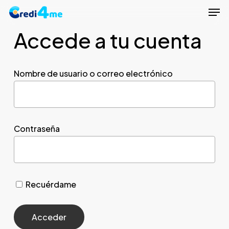
Men
Skip
to
Accede a tu cuenta
Close
main
Menu
content
Nombre de usuario o correo electrónico
Contraseña
Recuérdame