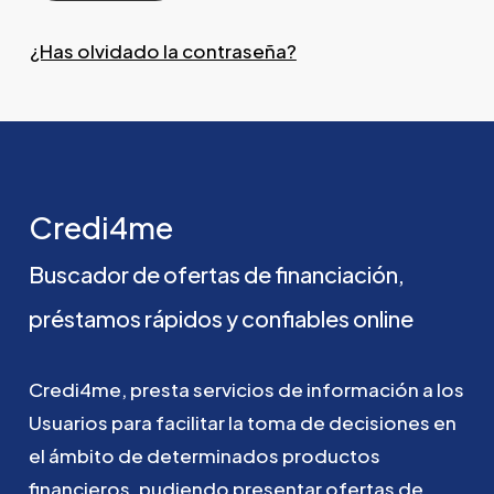
¿Has olvidado la contraseña?
Credi4me
Buscador
de
ofertas
de
financiación,
préstamos
rápidos
y
confiables
online
Credi4me,
presta
servicios
de
información
a
los
Usuarios
para
facilitar
la
toma
de
decisiones
en
el
ámbito
de
determinados
productos
financieros,
pudiendo
presentar
ofertas
de