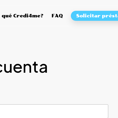
 qué Credi4me?
FAQ
Solicitar prés
cuenta