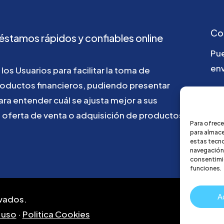
Co
éstamos
rápidos
y
confiables
online
Pu
env
los
Usuarios
para
facilitar
la
toma
de
roductos
financieros,
pudiendo
presentar
ho
ara
entender
cuál
se
ajusta
mejor
a
sus
u
oferta
de
venta
o
adquisición
de
productos
Para ofrece
para almace
estas tecn
navegación o
consentimie
funciones.
A
vados.
 uso
·
Politica Cookies