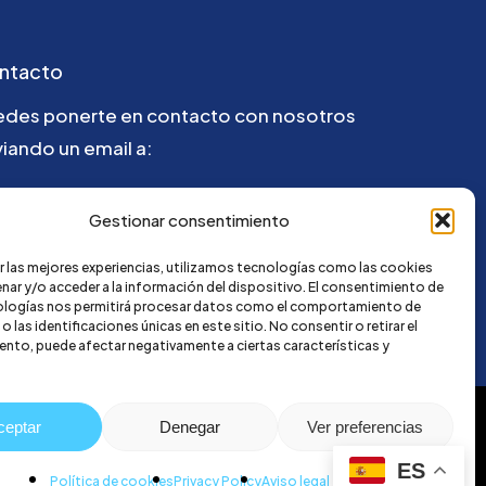
ntacto
edes ponerte en contacto con nosotros
iando un email a:
la@credi4me.com
Gestionar consentimiento
r las mejores experiencias, utilizamos tecnologías como las cookies
nar y/o acceder a la información del dispositivo. El consentimiento de
ologías nos permitirá procesar datos como el comportamiento de
 las identificaciones únicas en este sitio. No consentir o retirar el
nto, puede afectar negativamente a ciertas características y
ceptar
Denegar
Ver preferencias
ES
Política de cookies
Privacy Policy
Aviso legal