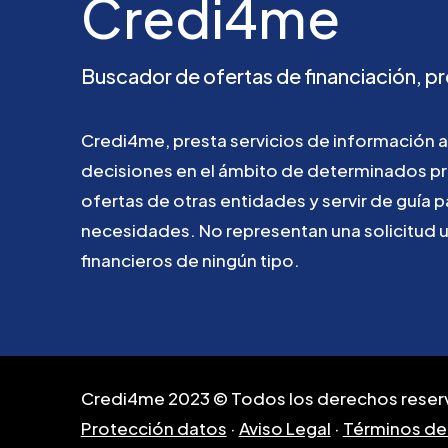
Credi4me
Buscador
de
ofertas
de
financiación,
pr
Credi4me,
presta
servicios
de
información
a
decisiones
en
el
ámbito
de
determinados
p
ofertas
de
otras
entidades
y
servir
de
guía
p
necesidades.
No
representan
una
solicitud
financieros
de
ningún
tipo.
Credi4me 2023 © Todos los derechos reser
Protección datos
·
Aviso Legal
·
Términos de