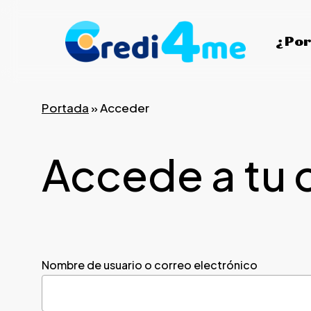
Skip
to
¿Por
main
content
Portada
»
Acceder
Accede a tu 
Nombre de usuario o correo electrónico