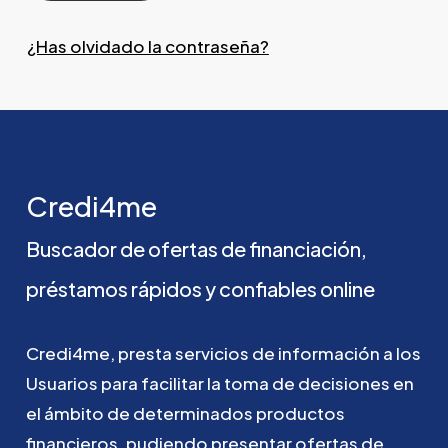
¿Has olvidado la contraseña?
Credi4me
Buscador
de
ofertas
de
financiación,
préstamos
rápidos
y
confiables
online
Credi4me,
presta
servicios
de
información
a
los
Usuarios
para
facilitar
la
toma
de
decisiones
en
el
ámbito
de
determinados
productos
financieros,
pudiendo
presentar
ofertas
de