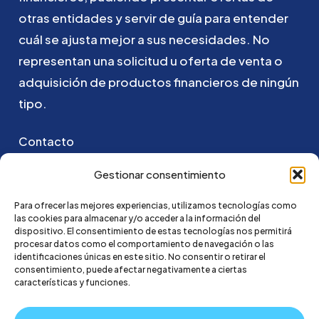
otras
entidades
y
servir
de
guía
para
entender
cuál
se
ajusta
mejor
a
sus
necesidades.
No
representan
una
solicitud
u
oferta
de
venta
o
adquisición
de
productos
financieros
de
ningún
tipo.
Contacto
Puedes ponerte en contacto con nosotros
Gestionar consentimiento
enviando un email a:
Para ofrecer las mejores experiencias, utilizamos tecnologías como
las cookies para almacenar y/o acceder a la información del
hola@credi4me.com
dispositivo. El consentimiento de estas tecnologías nos permitirá
procesar datos como el comportamiento de navegación o las
identificaciones únicas en este sitio. No consentir o retirar el
consentimiento, puede afectar negativamente a ciertas
características y funciones.