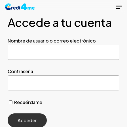
Men
Skip
to
Accede a tu cuenta
Close
main
Menu
content
Nombre de usuario o correo electrónico
Contraseña
Recuérdame