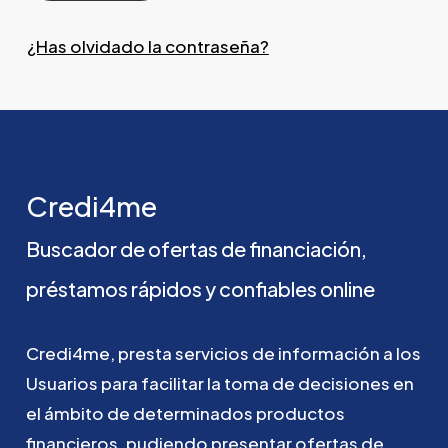
¿Has olvidado la contraseña?
Credi4me
Buscador
de
ofertas
de
financiación,
préstamos
rápidos
y
confiables
online
Credi4me,
presta
servicios
de
información
a
los
Usuarios
para
facilitar
la
toma
de
decisiones
en
el
ámbito
de
determinados
productos
financieros,
pudiendo
presentar
ofertas
de