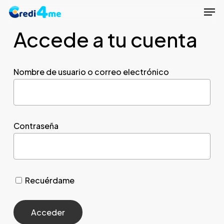
Men
Skip
to
Accede a tu cuenta
Close
main
Menu
content
Nombre de usuario o correo electrónico
Contraseña
Recuérdame