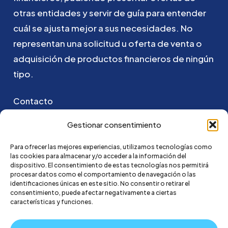
otras
entidades
y
servir
de
guía
para
entender
cuál
se
ajusta
mejor
a
sus
necesidades.
No
representan
una
solicitud
u
oferta
de
venta
o
adquisición
de
productos
financieros
de
ningún
tipo.
Contacto
Puedes ponerte en contacto con nosotros
Gestionar consentimiento
enviando un email a:
Para ofrecer las mejores experiencias, utilizamos tecnologías como
las cookies para almacenar y/o acceder a la información del
hola@credi4me.com
dispositivo. El consentimiento de estas tecnologías nos permitirá
procesar datos como el comportamiento de navegación o las
identificaciones únicas en este sitio. No consentir o retirar el
consentimiento, puede afectar negativamente a ciertas
características y funciones.