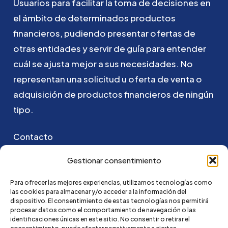
Usuarios
para
facilitar
la
toma
de
decisiones
en
el
ámbito
de
determinados
productos
financieros,
pudiendo
presentar
ofertas
de
otras
entidades
y
servir
de
guía
para
entender
cuál
se
ajusta
mejor
a
sus
necesidades.
No
representan
una
solicitud
u
oferta
de
venta
o
adquisición
de
productos
financieros
de
ningún
tipo.
Contacto
Puedes ponerte en contacto con nosotros
Gestionar consentimiento
enviando un email a:
Para ofrecer las mejores experiencias, utilizamos tecnologías como
las cookies para almacenar y/o acceder a la información del
hola@credi4me.com
dispositivo. El consentimiento de estas tecnologías nos permitirá
procesar datos como el comportamiento de navegación o las
identificaciones únicas en este sitio. No consentir o retirar el