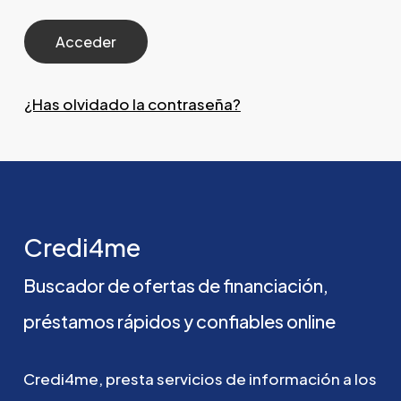
¿Has olvidado la contraseña?
Credi4me
Buscador
de
ofertas
de
financiación,
préstamos
rápidos
y
confiables
online
Credi4me,
presta
servicios
de
información
a
los