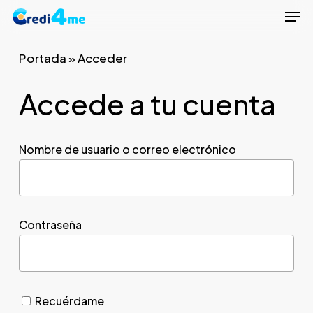
Men
Skip
to
Close
main
Portada
»
Acceder
Menu
content
Accede a tu cuenta
Nombre de usuario o correo electrónico
Contraseña
Recuérdame