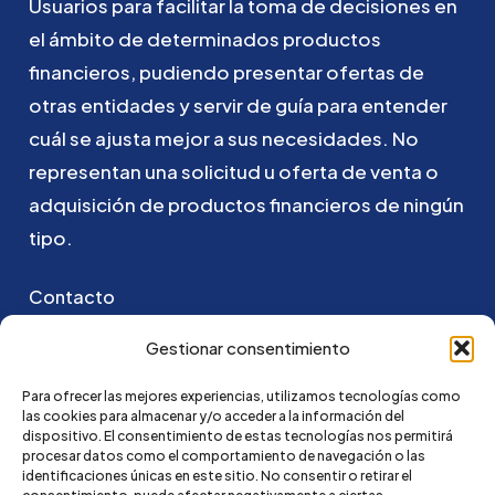
Usuarios
para
facilitar
la
toma
de
decisiones
en
el
ámbito
de
determinados
productos
financieros,
pudiendo
presentar
ofertas
de
otras
entidades
y
servir
de
guía
para
entender
cuál
se
ajusta
mejor
a
sus
necesidades.
No
representan
una
solicitud
u
oferta
de
venta
o
adquisición
de
productos
financieros
de
ningún
tipo.
Contacto
Puedes ponerte en contacto con nosotros
Gestionar consentimiento
enviando un email a:
Para ofrecer las mejores experiencias, utilizamos tecnologías como
las cookies para almacenar y/o acceder a la información del
go@credi4me.com
dispositivo. El consentimiento de estas tecnologías nos permitirá
procesar datos como el comportamiento de navegación o las
identificaciones únicas en este sitio. No consentir o retirar el