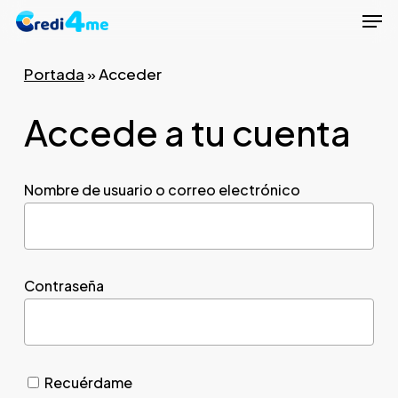
Men
Skip
to
Close
main
Portada
»
Acceder
Menu
content
Accede a tu cuenta
Nombre de usuario o correo electrónico
Contraseña
Recuérdame