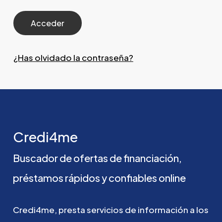
¿Has olvidado la contraseña?
Credi4me
Buscador
de
ofertas
de
financiación,
préstamos
rápidos
y
confiables
online
Credi4me,
presta
servicios
de
información
a
los