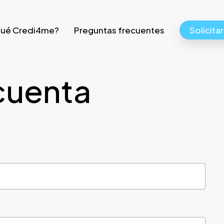
qué Credi4me?
Preguntas frecuentes
Solicita
cuenta