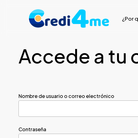
Skip
to
¿Por 
main
content
Accede a tu 
Nombre de usuario o correo electrónico
Contraseña