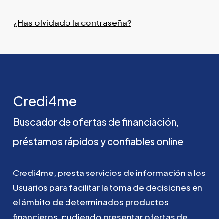
¿Has olvidado la contraseña?
Credi4me
Buscador
de
ofertas
de
financiación,
préstamos
rápidos
y
confiables
online
Credi4me,
presta
servicios
de
información
a
los
Usuarios
para
facilitar
la
toma
de
decisiones
en
el
ámbito
de
determinados
productos
financieros,
pudiendo
presentar
ofertas
de