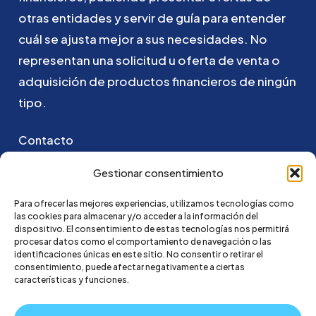
otras
entidades
y
servir
de
guía
para
entender
cuál
se
ajusta
mejor
a
sus
necesidades.
No
representan
una
solicitud
u
oferta
de
venta
o
adquisición
de
productos
financieros
de
ningún
tipo.
Contacto
Puedes ponerte en contacto con nosotros
Gestionar consentimiento
enviando un email a:
Para ofrecer las mejores experiencias, utilizamos tecnologías como
las cookies para almacenar y/o acceder a la información del
hola@credi4me.com
dispositivo. El consentimiento de estas tecnologías nos permitirá
procesar datos como el comportamiento de navegación o las
identificaciones únicas en este sitio. No consentir o retirar el
consentimiento, puede afectar negativamente a ciertas
características y funciones.