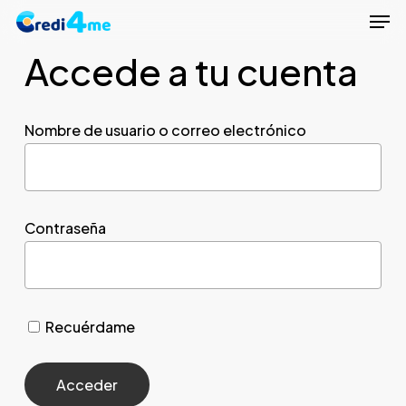
Men
Skip
to
Accede a tu cuenta
Close
main
Menu
content
Nombre de usuario o correo electrónico
Contraseña
Recuérdame