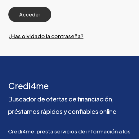
¿Has olvidado la contraseña?
Credi4me
Buscador
de
ofertas
de
financiación,
préstamos
rápidos
y
confiables
online
Credi4me,
presta
servicios
de
información
a
los