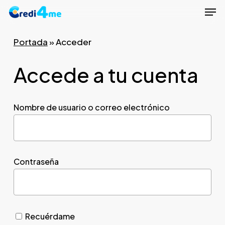
Men
Skip
to
Close
main
Portada
»
Acceder
Menu
content
Accede a tu cuenta
Nombre de usuario o correo electrónico
Contraseña
Recuérdame