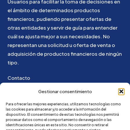
Usuarios
para
facilitar
la
toma
de
decisiones
en
el
ámbito
de
determinados
productos
financieros,
pudiendo
presentar
ofertas
de
otras
entidades
y
servir
de
guía
para
entender
cuál
se
ajusta
mejor
a
sus
necesidades.
No
representan
una
solicitud
u
oferta
de
venta
o
adquisición
de
productos
financieros
de
ningún
tipo.
Contacto
Puedes ponerte en contacto con nosotros
Gestionar consentimiento
enviando un email a:
Para ofrecer las mejores experiencias, utilizamos tecnologías como
las cookies para almacenar y/o acceder a la información del
go@credi4me.com
dispositivo. El consentimiento de estas tecnologías nos permitirá
procesar datos como el comportamiento de navegación o las
identificaciones únicas en este sitio. No consentir o retirar el