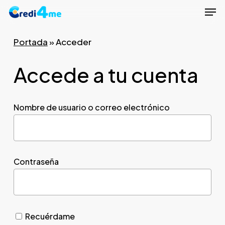
Men
Skip
to
Close
main
Portada
»
Acceder
Menu
content
Accede a tu cuenta
Nombre de usuario o correo electrónico
Contraseña
Recuérdame