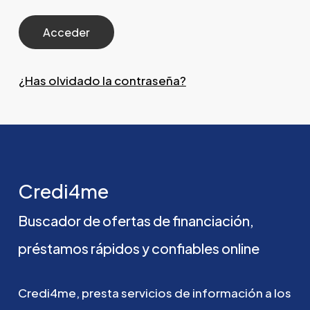
¿Has olvidado la contraseña?
Credi4me
Buscador
de
ofertas
de
financiación,
préstamos
rápidos
y
confiables
online
Credi4me,
presta
servicios
de
información
a
los