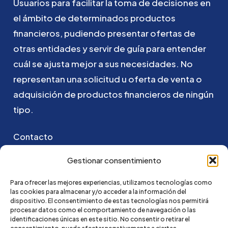
Usuarios
para
facilitar
la
toma
de
decisiones
en
el
ámbito
de
determinados
productos
financieros,
pudiendo
presentar
ofertas
de
otras
entidades
y
servir
de
guía
para
entender
cuál
se
ajusta
mejor
a
sus
necesidades.
No
representan
una
solicitud
u
oferta
de
venta
o
adquisición
de
productos
financieros
de
ningún
tipo.
Contacto
Puedes ponerte en contacto con nosotros
Gestionar consentimiento
enviando un email a:
Para ofrecer las mejores experiencias, utilizamos tecnologías como
las cookies para almacenar y/o acceder a la información del
hola@credi4me.com
dispositivo. El consentimiento de estas tecnologías nos permitirá
procesar datos como el comportamiento de navegación o las
identificaciones únicas en este sitio. No consentir o retirar el