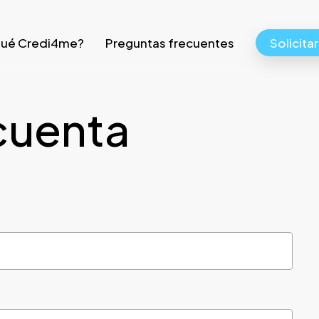
qué Credi4me?
Preguntas frecuentes
Solicita
cuenta