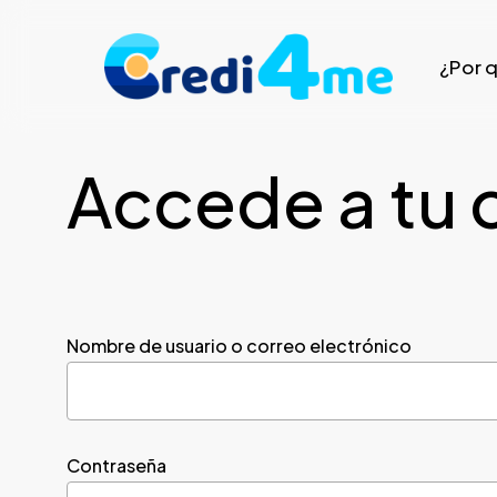
Skip
to
¿Por 
main
content
Accede a tu 
Nombre de usuario o correo electrónico
Contraseña