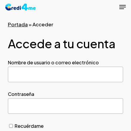
Men
Skip
to
Close
main
Portada
»
Acceder
Menu
content
Accede a tu cuenta
Nombre de usuario o correo electrónico
Contraseña
Recuérdame