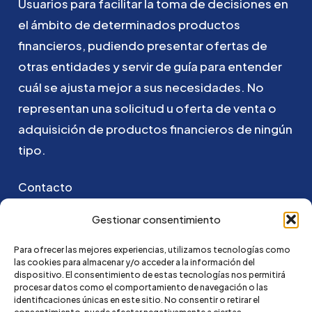
Usuarios
para
facilitar
la
toma
de
decisiones
en
el
ámbito
de
determinados
productos
financieros,
pudiendo
presentar
ofertas
de
otras
entidades
y
servir
de
guía
para
entender
cuál
se
ajusta
mejor
a
sus
necesidades.
No
representan
una
solicitud
u
oferta
de
venta
o
adquisición
de
productos
financieros
de
ningún
tipo.
Contacto
Puedes ponerte en contacto con nosotros
Gestionar consentimiento
enviando un email a:
Para ofrecer las mejores experiencias, utilizamos tecnologías como
las cookies para almacenar y/o acceder a la información del
go@credi4me.com
dispositivo. El consentimiento de estas tecnologías nos permitirá
procesar datos como el comportamiento de navegación o las
identificaciones únicas en este sitio. No consentir o retirar el