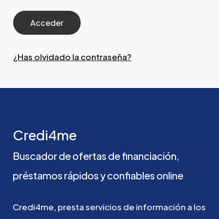
¿Has olvidado la contraseña?
Credi4me
Buscador
de
ofertas
de
financiación,
préstamos
rápidos
y
confiables
online
Credi4me,
presta
servicios
de
información
a
los