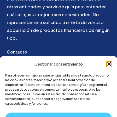
otras
entidades
y
servir
de
guía
para
entender
cuál
se
ajusta
mejor
a
sus
necesidades.
No
representan
una
solicitud
u
oferta
de
venta
o
adquisición
de
productos
financieros
de
ningún
tipo.
Contacto
Puedes ponerte en contacto con nosotros
Gestionar consentimiento
enviando un email a:
Para ofrecer las mejores experiencias, utilizamos tecnologías como
las cookies para almacenar y/o acceder a la información del
hola@credi4me.com
dispositivo. El consentimiento de estas tecnologías nos permitirá
procesar datos como el comportamiento de navegación o las
identificaciones únicas en este sitio. No consentir o retirar el
consentimiento, puede afectar negativamente a ciertas
características y funciones.