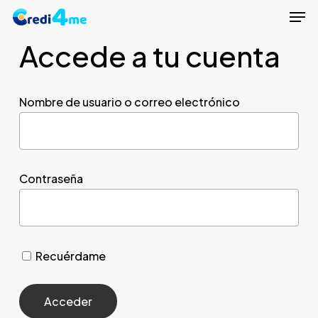
Men
Skip
to
Accede a tu cuenta
Close
main
Menu
content
Nombre de usuario o correo electrónico
Contraseña
Recuérdame