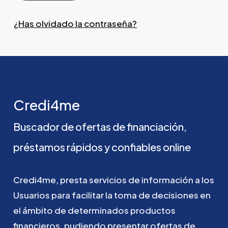
¿Has olvidado la contraseña?
Credi4me
Buscador
de
ofertas
de
financiación,
préstamos
rápidos
y
confiables
online
Credi4me,
presta
servicios
de
información
a
los
Usuarios
para
facilitar
la
toma
de
decisiones
en
el
ámbito
de
determinados
productos
financieros,
pudiendo
presentar
ofertas
de