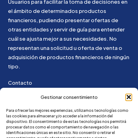
Usuarios
para
facilitar
la
toma
de
decisiones
en
el
ámbito
de
determinados
productos
financieros,
pudiendo
presentar
ofertas
de
otras
entidades
y
servir
de
guía
para
entender
cuál
se
ajusta
mejor
a
sus
necesidades.
No
representan
una
solicitud
u
oferta
de
venta
o
adquisición
de
productos
financieros
de
ningún
tipo.
Contacto
Puedes ponerte en contacto con nosotros
Gestionar consentimiento
enviando un email a:
Para ofrecer las mejores experiencias, utilizamos tecnologías como
las cookies para almacenar y/o acceder a la información del
hola@credi4me.com
dispositivo. El consentimiento de estas tecnologías nos permitirá
procesar datos como el comportamiento de navegación o las
identificaciones únicas en este sitio. No consentir o retirar el