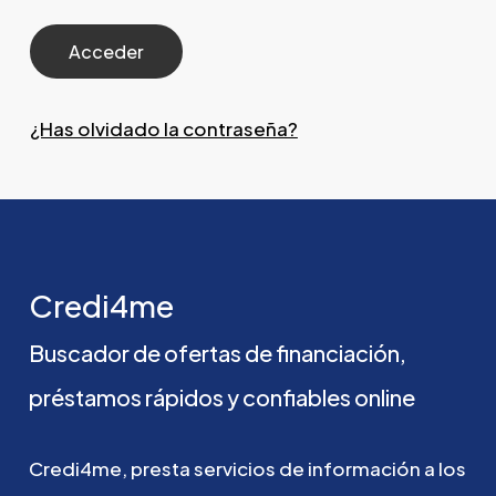
¿Has olvidado la contraseña?
Credi4me
Buscador
de
ofertas
de
financiación,
préstamos
rápidos
y
confiables
online
Credi4me,
presta
servicios
de
información
a
los