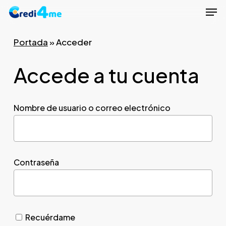
Men
Skip
to
Close
main
Portada
»
Acceder
Menu
content
Accede a tu cuenta
Nombre de usuario o correo electrónico
Contraseña
Recuérdame