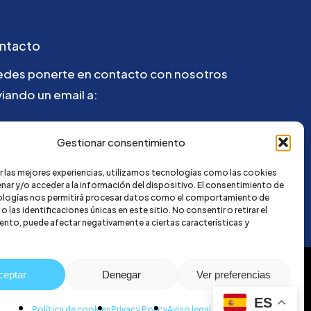
ntacto
edes ponerte en contacto con nosotros
iando un email a:
@credi4me.com
Gestionar consentimiento
r las mejores experiencias, utilizamos tecnologías como las cookies
nar y/o acceder a la información del dispositivo. El consentimiento de
ologías nos permitirá procesar datos como el comportamiento de
 las identificaciones únicas en este sitio. No consentir o retirar el
nto, puede afectar negativamente a ciertas características y
ceptar
Denegar
Ver preferencias
ES
Política de cookies
Privacy Policy
Aviso legal