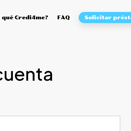
 qué Credi4me?
FAQ
Solicitar prés
cuenta