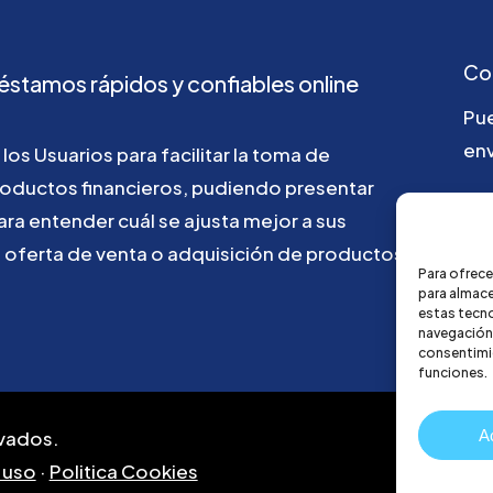
Co
éstamos
rápidos
y
confiables
online
Pu
env
los
Usuarios
para
facilitar
la
toma
de
roductos
financieros,
pudiendo
presentar
go
ara
entender
cuál
se
ajusta
mejor
a
sus
u
oferta
de
venta
o
adquisición
de
productos
Para ofrece
para almace
estas tecn
navegación o
consentimie
funciones.
A
vados.
 uso
·
Politica Cookies