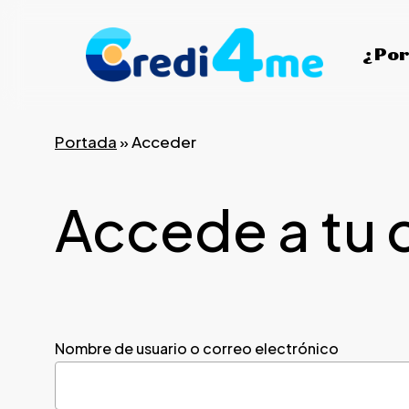
Skip
to
¿Por
main
content
Portada
»
Acceder
Accede a tu 
Nombre de usuario o correo electrónico