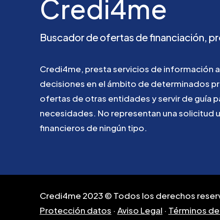
Credi4me
Buscador
de
ofertas
de
financiación,
pr
Credi4me,
presta
servicios
de
información
a
decisiones
en
el
ámbito
de
determinados
p
ofertas
de
otras
entidades
y
servir
de
guía
p
necesidades.
No
representan
una
solicitud
financieros
de
ningún
tipo.
Credi4me 2023 © Todos los derechos reser
Protección datos
·
Aviso Legal
·
Términos de