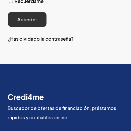
Recuérdame
¿Has olvidado la contraseña?
Credi4me
Buscador
de
ofertas
de
financiación,
préstamos
rápidos
y
confiables
online