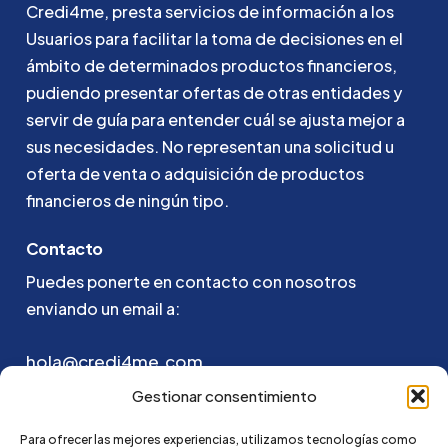
Credi4me,
presta
servicios
de
información
a
los
Usuarios
para
facilitar
la
toma
de
decisiones
en
el
ámbito
de
determinados
productos
financieros,
pudiendo
presentar
ofertas
de
otras
entidades
y
servir
de
guía
para
entender
cuál
se
ajusta
mejor
a
sus
necesidades.
No
representan
una
solicitud
u
oferta
de
venta
o
adquisición
de
productos
financieros
de
ningún
tipo.
Contacto
Puedes ponerte en contacto con nosotros
enviando un email a:
hola@credi4me.com
Gestionar consentimiento
Para ofrecer las mejores experiencias, utilizamos tecnologías como