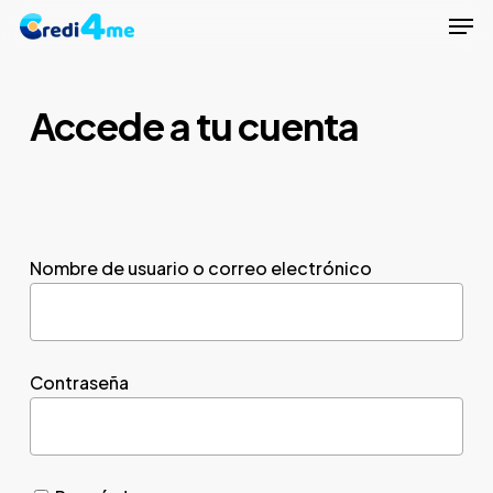
Men
Skip
to
Close
main
Menu
content
Accede a tu cuenta
Nombre de usuario o correo electrónico
Contraseña