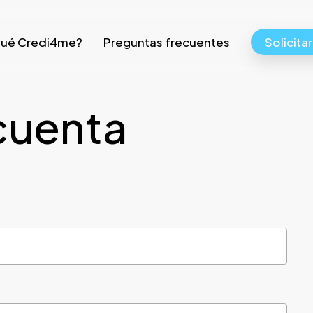
qué Credi4me?
Preguntas frecuentes
Solicita
cuenta