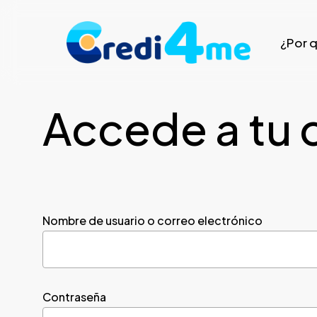
Skip
to
¿Por 
main
content
Accede a tu 
Nombre de usuario o correo electrónico
Contraseña