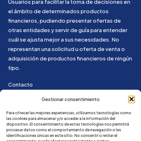
Usuarios
para
facilitar
la
toma
de
decisiones
en
el
ámbito
de
determinados
productos
financieros,
pudiendo
presentar
ofertas
de
otras
entidades
y
servir
de
guía
para
entender
cuál
se
ajusta
mejor
a
sus
necesidades.
No
representan
una
solicitud
u
oferta
de
venta
o
adquisición
de
productos
financieros
de
ningún
tipo.
Contacto
Puedes ponerte en contacto con nosotros
Gestionar consentimiento
enviando un email a:
Para ofrecer las mejores experiencias, utilizamos tecnologías como
las cookies para almacenar y/o acceder a la información del
go@credi4me.com
dispositivo. El consentimiento de estas tecnologías nos permitirá
procesar datos como el comportamiento de navegación o las
identificaciones únicas en este sitio. No consentir o retirar el