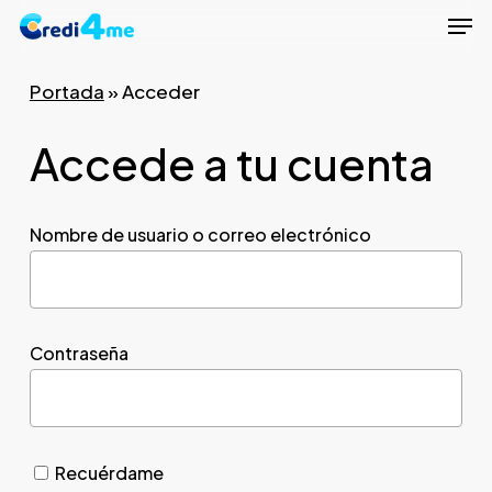
Men
Skip
to
Close
main
Portada
»
Acceder
Menu
content
Accede a tu cuenta
Nombre de usuario o correo electrónico
Contraseña
Recuérdame