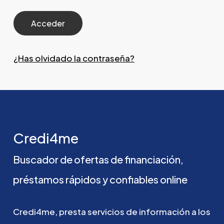
¿Has olvidado la contraseña?
Credi4me
Buscador
de
ofertas
de
financiación,
préstamos
rápidos
y
confiables
online
Credi4me,
presta
servicios
de
información
a
los