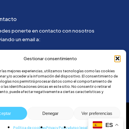
ntacto
edes ponerte en contacto con nosotros
iando un email a:
@credi4me.com
Gestionar consentimiento
r las mejores experiencias, utilizamos tecnologías como las cookies
nar y/o acceder a la información del dispositivo. El consentimiento de
ologías nos permitirá procesar datos como el comportamiento de
 las identificaciones únicas en este sitio. No consentir o retirar el
nto, puede afectar negativamente a ciertas características y
ceptar
Denegar
Ver preferencias
ES
Política de cookies
Privacy Policy
Aviso legal