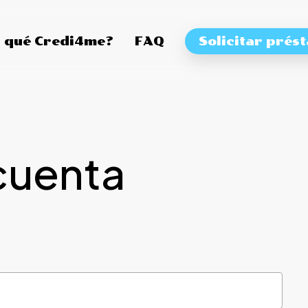
 qué Credi4me?
FAQ
Solicitar prés
cuenta