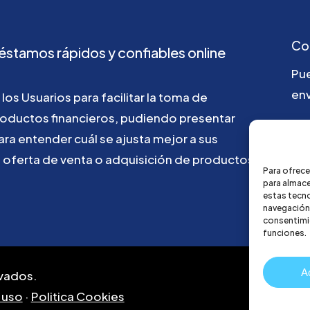
Co
éstamos
rápidos
y
confiables
online
Pu
env
los
Usuarios
para
facilitar
la
toma
de
roductos
financieros,
pudiendo
presentar
go
ara
entender
cuál
se
ajusta
mejor
a
sus
u
oferta
de
venta
o
adquisición
de
productos
Para ofrece
para almace
estas tecn
navegación o
consentimie
funciones.
A
vados.
 uso
·
Politica Cookies