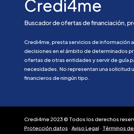
Credi4me
Buscador
de
ofertas
de
financiación,
pr
Credi4me,
presta
servicios
de
información
a
decisiones
en
el
ámbito
de
determinados
p
ofertas
de
otras
entidades
y
servir
de
guía
p
necesidades.
No
representan
una
solicitud
financieros
de
ningún
tipo.
Credi4me 2023 © Todos los derechos reser
Protección datos
·
Aviso Legal
·
Términos de