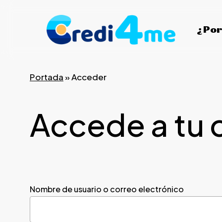
Skip
to
¿Por
main
content
Portada
»
Acceder
Accede a tu 
Nombre de usuario o correo electrónico