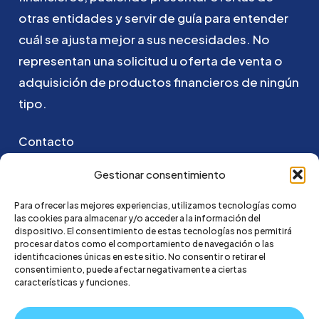
otras
entidades
y
servir
de
guía
para
entender
cuál
se
ajusta
mejor
a
sus
necesidades.
No
representan
una
solicitud
u
oferta
de
venta
o
adquisición
de
productos
financieros
de
ningún
tipo.
Contacto
Puedes ponerte en contacto con nosotros
Gestionar consentimiento
enviando un email a:
Para ofrecer las mejores experiencias, utilizamos tecnologías como
las cookies para almacenar y/o acceder a la información del
hola@credi4me.com
dispositivo. El consentimiento de estas tecnologías nos permitirá
procesar datos como el comportamiento de navegación o las
identificaciones únicas en este sitio. No consentir o retirar el
consentimiento, puede afectar negativamente a ciertas
características y funciones.