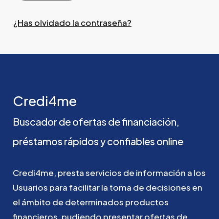
¿Has olvidado la contraseña?
Credi4me
Buscador
de
ofertas
de
financiación,
préstamos
rápidos
y
confiables
online
Credi4me,
presta
servicios
de
información
a
los
Usuarios
para
facilitar
la
toma
de
decisiones
en
el
ámbito
de
determinados
productos
financieros,
pudiendo
presentar
ofertas
de