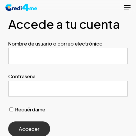
Men
Skip
to
Accede a tu cuenta
Close
main
Menu
content
Nombre de usuario o correo electrónico
Contraseña
Recuérdame