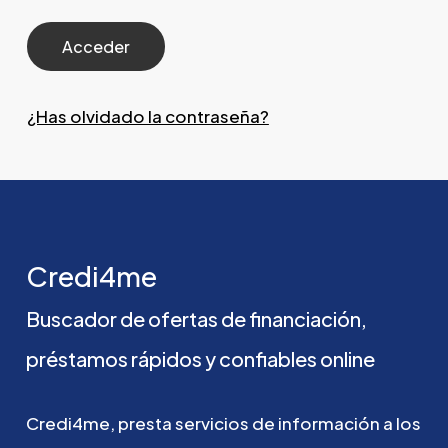
¿Has olvidado la contraseña?
Credi4me
Buscador
de
ofertas
de
financiación,
préstamos
rápidos
y
confiables
online
Credi4me,
presta
servicios
de
información
a
los