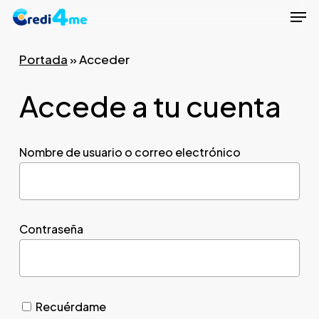
Men
Skip
to
Close
main
Portada
»
Acceder
Menu
content
Accede a tu cuenta
Nombre de usuario o correo electrónico
Contraseña
Recuérdame