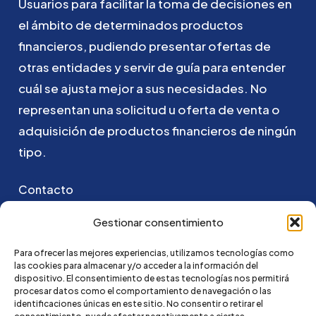
Usuarios
para
facilitar
la
toma
de
decisiones
en
el
ámbito
de
determinados
productos
financieros,
pudiendo
presentar
ofertas
de
otras
entidades
y
servir
de
guía
para
entender
cuál
se
ajusta
mejor
a
sus
necesidades.
No
representan
una
solicitud
u
oferta
de
venta
o
adquisición
de
productos
financieros
de
ningún
tipo.
Contacto
Puedes ponerte en contacto con nosotros
Gestionar consentimiento
enviando un email a:
Para ofrecer las mejores experiencias, utilizamos tecnologías como
las cookies para almacenar y/o acceder a la información del
hola@credi4me.com
dispositivo. El consentimiento de estas tecnologías nos permitirá
procesar datos como el comportamiento de navegación o las
identificaciones únicas en este sitio. No consentir o retirar el