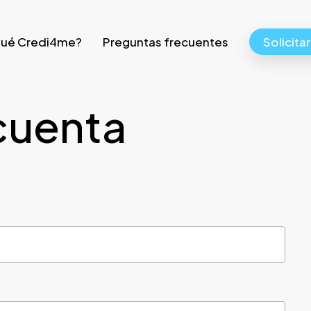
qué Credi4me?
Preguntas frecuentes
Solicita
cuenta