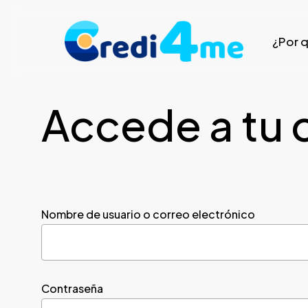
Skip
to
¿Por 
main
content
Accede a tu 
Nombre de usuario o correo electrónico
Contraseña