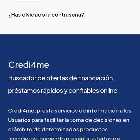
¿Has olvidado la contraseña?
Credi4me
Buscador
de
ofertas
de
financiación,
préstamos
rápidos
y
confiables
online
Credi4me,
presta
servicios
de
información
a
los
Usuarios
para
facilitar
la
toma
de
decisiones
en
el
ámbito
de
determinados
productos
financieros,
pudiendo
presentar
ofertas
de