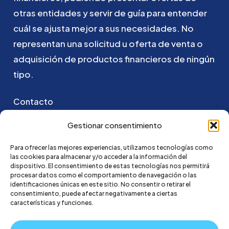
otras
entidades
y
servir
de
guía
para
entender
cuál
se
ajusta
mejor
a
sus
necesidades.
No
representan
una
solicitud
u
oferta
de
venta
o
adquisición
de
productos
financieros
de
ningún
tipo.
Contacto
Puedes ponerte en contacto con nosotros
Gestionar consentimiento
enviando un email a:
Para ofrecer las mejores experiencias, utilizamos tecnologías como
las cookies para almacenar y/o acceder a la información del
hola@credi4me.com
dispositivo. El consentimiento de estas tecnologías nos permitirá
procesar datos como el comportamiento de navegación o las
identificaciones únicas en este sitio. No consentir o retirar el
consentimiento, puede afectar negativamente a ciertas
características y funciones.