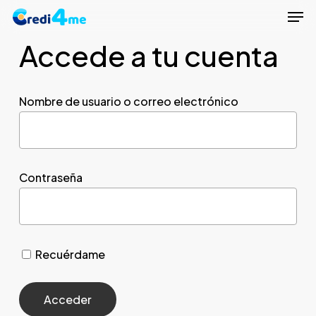
Men
Skip
to
Accede a tu cuenta
Close
main
Menu
content
Nombre de usuario o correo electrónico
Contraseña
Recuérdame