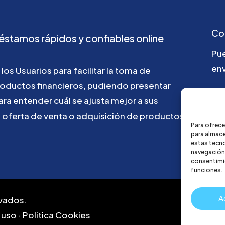
Co
éstamos
rápidos
y
confiables
online
Pu
env
los
Usuarios
para
facilitar
la
toma
de
roductos
financieros,
pudiendo
presentar
ho
ara
entender
cuál
se
ajusta
mejor
a
sus
u
oferta
de
venta
o
adquisición
de
productos
Para ofrece
para almace
estas tecn
navegación o
consentimie
funciones.
A
vados.
 uso
·
Politica Cookies