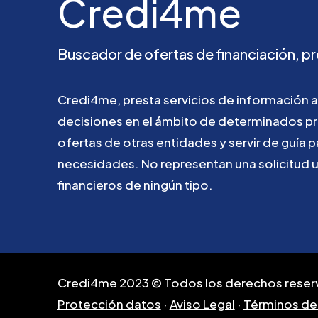
Credi4me
Buscador
de
ofertas
de
financiación,
pr
Credi4me,
presta
servicios
de
información
a
decisiones
en
el
ámbito
de
determinados
p
ofertas
de
otras
entidades
y
servir
de
guía
p
necesidades.
No
representan
una
solicitud
financieros
de
ningún
tipo.
Credi4me 2023 © Todos los derechos reser
Protección datos
·
Aviso Legal
·
Términos de