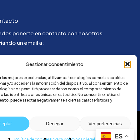
ntacto
edes ponerte en contacto con nosotros
iando un email a:
la@credi4me.com
Gestionar consentimiento
r las mejores experiencias, utilizamos tecnologías como las cookies
nar y/o acceder a la información del dispositivo. El consentimiento de
ologías nos permitirá procesar datos como el comportamiento de
 las identificaciones únicas en este sitio. No consentir o retirar el
nto, puede afectar negativamente a ciertas características y
ceptar
Denegar
Ver preferencias
ES
Política de cookies
Privacy Policy
Aviso legal