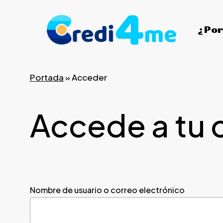
Skip
to
¿Por
main
content
Portada
»
Acceder
Accede a tu 
Nombre de usuario o correo electrónico