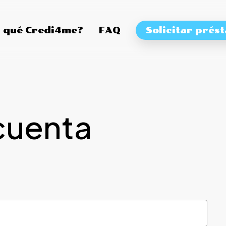
 qué Credi4me?
FAQ
Solicitar prés
cuenta